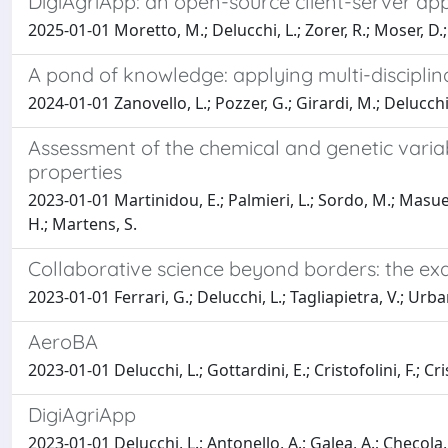
DigiAgriApp: an open-source client-server ap
2025-01-01 Moretto, M.; Delucchi, L.; Zorer, R.; Moser, D.; M
A pond of knowledge: applying multi-discipl
2024-01-01 Zanovello, L.; Pozzer, G.; Girardi, M.; Delucchi,
Assessment of the chemical and genetic variabi
properties
2023-01-01 Martinidou, E.; Palmieri, L.; Sordo, M.; Masuer
H.; Martens, S.
Collaborative science beyond borders: the e
2023-01-01 Ferrari, G.; Delucchi, L.; Tagliapietra, V.; Urba
AeroBA
2023-01-01 Delucchi, L.; Gottardini, E.; Cristofolini, F.; Cri
DigiAgriApp
2023-01-01 Delucchi, L.; Antonello, A.; Galea, A.; Checola, G