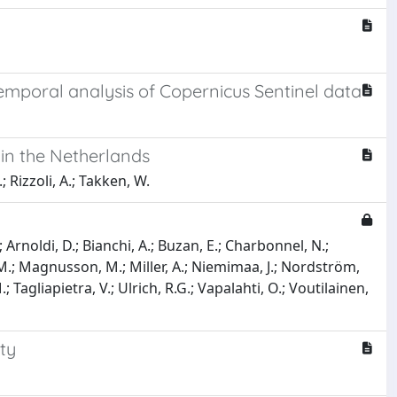
emporal analysis of Copernicus Sentinel data
) in the Netherlands
 Rizzoli, A.; Takken, W.
; Arnoldi, D.; Bianchi, A.; Buzan, E.; Charbonnel, N.;
s, M.; Magnusson, M.; Miller, A.; Niemimaa, J.; Nordström,
M.; Tagliapietra, V.; Ulrich, R.G.; Vapalahti, O.; Voutilainen,
ty