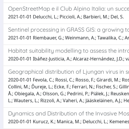
OpenStreetMap e il Club Alpino Italia: un suc
2021-01-01 Delucchi, L.; Piccioli, A.; Barbieri, M.; Del, S.
Sentinel processing in GRASS GIS: a growing t
2021-01-01 Riembauer, G.; Weinmann, A.; Tawalika, C.; Andr
Habitat suitability modelling to assess the int
2020-01-01 Ibáñez-Justicia, A.; Alcaraz-Hernández, J.D.; v
Geographical distribution of Ljungan virus i
2020-01-01 Fevola, C.; Rossi, C.; Rosso, F.; Girardi, M.; Ro
Collini, M.; Ďureje, L.; Ecke, F.; Ferrari, N.; Fischer, S.;
Å.; Obiegala, A.; Olsson, G.; Pedrini, P.; Piálek, J.; Reusken
L.; Wauters, L.; Rizzoli, A.; Vaheri, A.; Jääskeläinen, A.J.;
Dynamics and Distribution of the Invasive Mo
2020-01-01 Kurucz, K.; Manica, M.; Delucchi, L.; Kemenesi