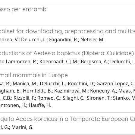
cesso per entrambi
oolset for downloading, preprocessing and multit
eo, V.; Delucchi, L.; Fagandini, R.; Neteler, M.
roductions of Aedes albopictus (Diptera: Culicidae
an Lammeren, R.; Koenraadt, C.J.M.; Bergsma, A.; Delucchi, L.;
n small mammals in Europe
sa, R.; Manica, M.; Delucchi, L.; Rocchini, D.; Garzon Lopez, C.
 Gillingham, E.; Hörnfeldt, B.; Kazimírová, M.; Konecny, A.; Maa
, C.B.; Rizzolli, F.; Romeo, C.; Silaghi, C.; Sironen, T.; Stanko, 
 Henttonen, H.; Hauffe, H.
squito Aedes koreicus in a Temperate European Ci
, G.; Marini, G.