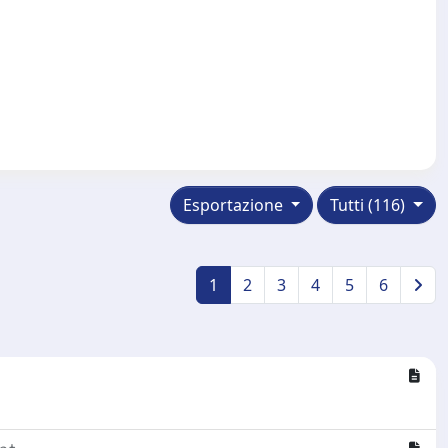
Esportazione
Tutti (116)
1
2
3
4
5
6