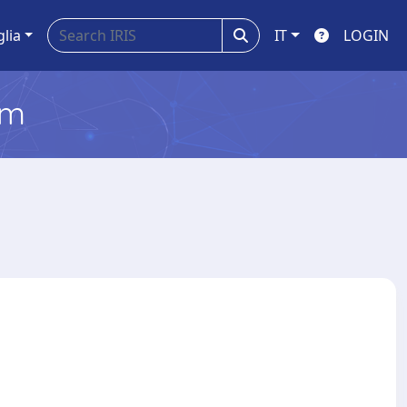
glia
IT
LOGIN
em