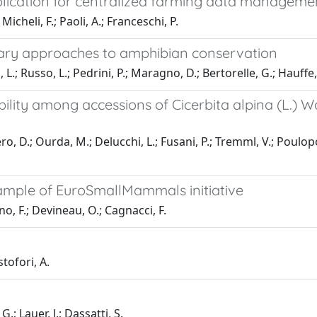
plication for centralized farming data manageme
icheli, F.; Paoli, A.; Franceschi, P.
inary approaches to amphibian conservation
 L.; Russo, L.; Pedrini, P.; Maragno, D.; Bertorelle, G.; Hauffe,
lity among accessions of Cicerbita alpina (L.) Wal
o, D.; Ourda, M.; Delucchi, L.; Fusani, P.; Tremml, V.; Poulopo
xample of EuroSmallMammals initiative
no, F.; Devineau, O.; Cagnacci, F.
stofori, A.
.; Lauer, J.; Dassatti, S.