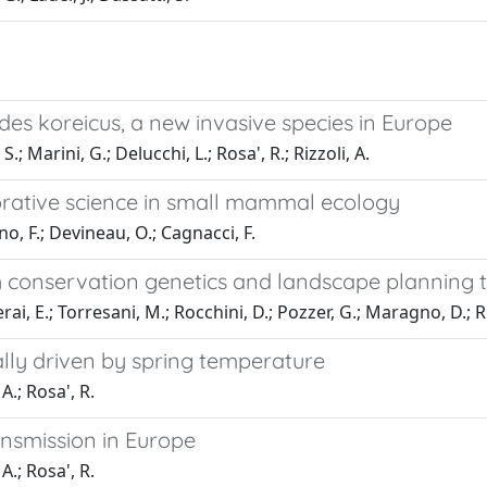
edes koreicus, a new invasive species in Europe
; Marini, G.; Delucchi, L.; Rosa', R.; Rizzoli, A.
tive science in small mammal ecology
no, F.; Devineau, O.; Cagnacci, F.
 conservation genetics and landscape planning t
ai, E.; Torresani, M.; Rocchini, D.; Pozzer, G.; Maragno, D.; Rus
cally driven by spring temperature
A.; Rosa', R.
ansmission in Europe
A.; Rosa', R.