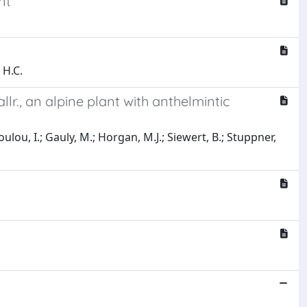
nt
 H.C.
lr., an alpine plant with anthelmintic
ulou, I.; Gauly, M.; Horgan, M.J.; Siewert, B.; Stuppner,