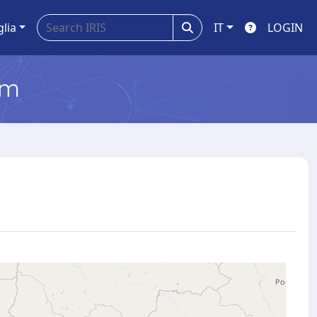
glia
IT
LOGIN
em