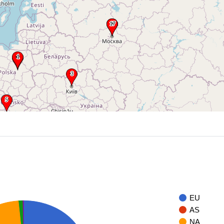
EU
AS
NA