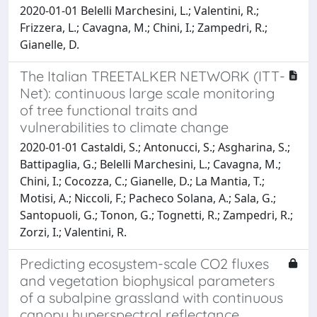
2020-01-01 Belelli Marchesini, L.; Valentini, R.;
Frizzera, L.; Cavagna, M.; Chini, I.; Zampedri, R.;
Gianelle, D.
The Italian TREETALKER NETWORK (ITT-
Net): continuous large scale monitoring
of tree functional traits and
vulnerabilities to climate change
2020-01-01 Castaldi, S.; Antonucci, S.; Asgharina, S.;
Battipaglia, G.; Belelli Marchesini, L.; Cavagna, M.;
Chini, I.; Cocozza, C.; Gianelle, D.; La Mantia, T.;
Motisi, A.; Niccoli, F.; Pacheco Solana, A.; Sala, G.;
Santopuoli, G.; Tonon, G.; Tognetti, R.; Zampedri, R.;
Zorzi, I.; Valentini, R.
Predicting ecosystem-scale CO2 fluxes
and vegetation biophysical parameters
of a subalpine grassland with continuous
canopy hyperspectral reflectance