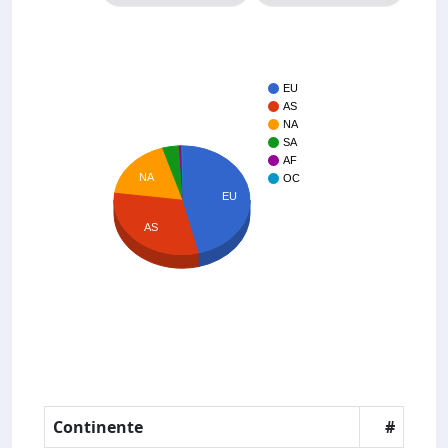
EU
AS
NA
SA
AF
NA
OC
EU
AS
Continente
#