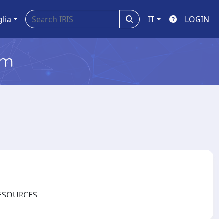
glia
IT
LOGIN
em
ORESOURCES