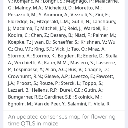
V.; Komjanc, M.; Longhi, S.; Magnago, P.; Malacarne,
G.; Malnoy, M.A.; Micheletti, D.; Moretto, M.;
Perazzolli, M.; Si Ammour, A.; Vezzulli, S.; Zini, E.;
Eldredge, G.; Fitzgerald, L.M.; Gutin, N.; Lanchbury,
J.; Macalma, T.; Mitchell, J.T.; Reid, J.; Wardell, B.;
Kodira, C.; Chen, Z.; Desany, B.; Niazi, F.; Palmer, M.;
Koepke, T.; Jiwan, D.; Schaeffer, S.; Krishnan, V.; Wu,
C.; Chu, V.T.; King, S.T.; Vick, J.; Tao, Q.; Mraz, A.;
Stormo, A.; Stormo, K.; Bogden, R.; Ederle, D.; Stella,
A.; Vecchietti, A.; Kater, M.M.; Masiero, S.; Lasserre,
P.; Lespinasse, Y.; Allan, A.C.; Bus, V.; Chagne, D.;
Crowhurst, R.N.; Gleave, A.P.; Lavezzo, E.; Fawcett,
J.A.; Proost, S.; Rouze, P.; Sterck, L.; Toppo, S.;
Lazzari, B.; Hellens, R.P.; Durel, C.E.; Gutin, A.;
Bumgarner, R.E.; Gardiner, S.E.; Skolnick, M.;
Egholm, M.; Van de Peer, Y.; Salamini, F.; Viola, R.
An updated consensus map for flowering
time QTLS in maize