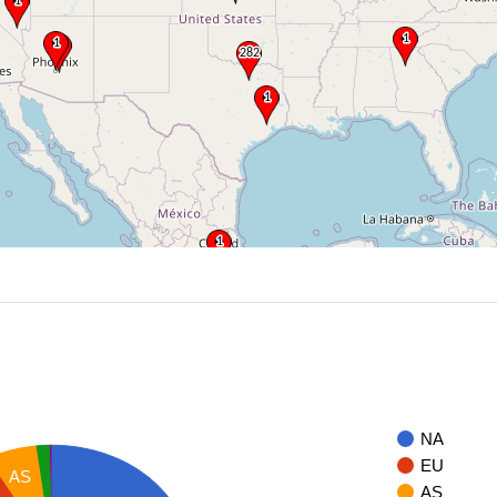
NA
EU
AS
AS