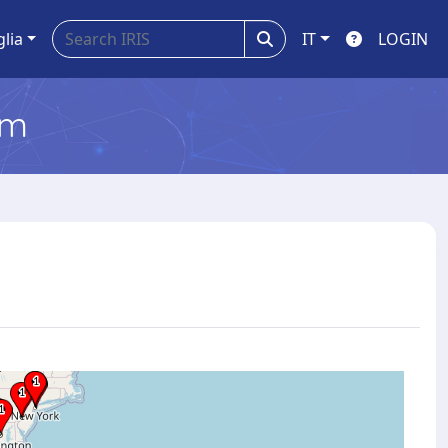
glia
IT
LOGIN
em