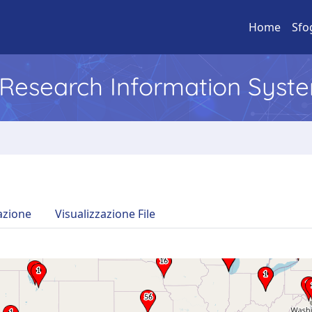
Home
Sfo
l Research Information Syst
azione
Visualizzazione File