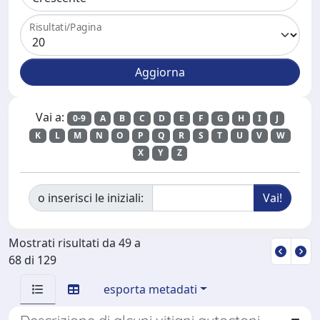
Risultati/Pagina
Vai a:
0-9
A
B
C
D
E
F
G
H
I
J
K
L
M
N
O
P
Q
R
S
T
U
V
W
X
Y
Z
o inserisci le iniziali:
Mostrati risultati da 49 a
68 di 129
esporta metadati