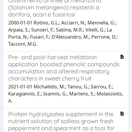
Ottenimento di linee di melanzana
(Solanum melongena) resistenti a
dorifora, acari e fusariosi
2000-01-01 Rotino, G.L.; Acciarri, N.; Mennella, G.;
Arpaia, S.; Sunseri, F.; Sabina, M.R.; Vitelli, G.; La
Porta, N.; Fusari, F.; D'Alessandro, M.; Perrone, D.;
Tacconi, M.G.
Pre- and post-harvest melatonin
application boosted phenolic compounds
accumulation and altered respiratory
characters in sweet cherry fruit
2021-01-01 Michailidis, M.; Tanou, G.; Sarrou, E.;
Karagiannis, E.; Ioannis, G.; Martens, S.; Molassiotis,
A.
Protein hydrolysates supplement in the
nutrient solution of soilless grown fresh
peppermint and spearmint as a tool for