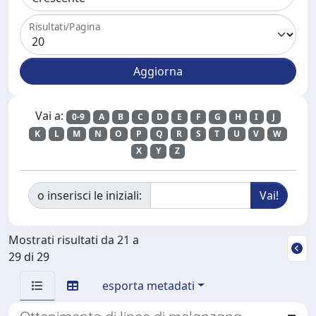
Risultati/Pagina
Vai a:
0-9
A
B
C
D
E
F
G
H
I
J
K
L
M
N
O
P
Q
R
S
T
U
V
W
X
Y
Z
o inserisci le iniziali:
Mostrati risultati da 21 a
29 di 29
esporta metadati