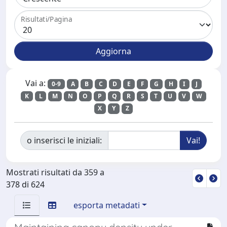
Risultati/Pagina
Vai a:
0-9
A
B
C
D
E
F
G
H
I
J
K
L
M
N
O
P
Q
R
S
T
U
V
W
X
Y
Z
o inserisci le iniziali:
Mostrati risultati da 359 a
378 di 624
esporta metadati