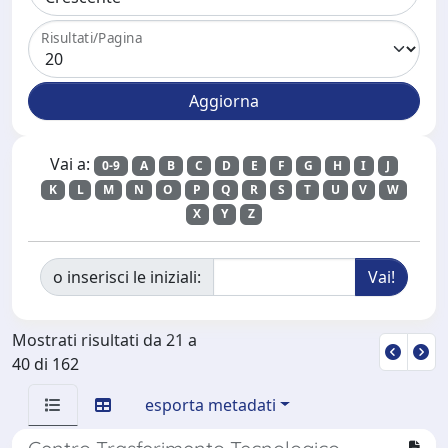
Risultati/Pagina
Vai a:
0-9
A
B
C
D
E
F
G
H
I
J
K
L
M
N
O
P
Q
R
S
T
U
V
W
X
Y
Z
o inserisci le iniziali:
Mostrati risultati da 21 a
40 di 162
esporta metadati