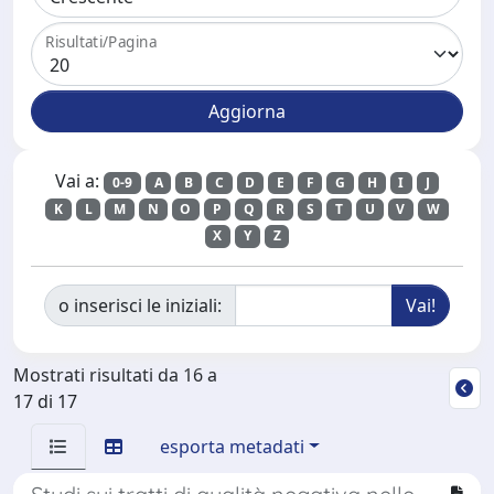
Risultati/Pagina
Vai a:
0-9
A
B
C
D
E
F
G
H
I
J
K
L
M
N
O
P
Q
R
S
T
U
V
W
X
Y
Z
o inserisci le iniziali:
Mostrati risultati da 16 a
17 di 17
esporta metadati