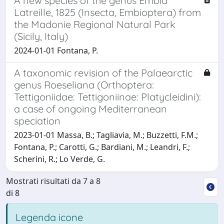
A new species of the genus Embia
Latreille, 1825 (Insecta, Embioptera) from
the Madonie Regional Natural Park
(Sicily, Italy)
2024-01-01 Fontana, P.
A taxonomic revision of the Palaearctic
genus Roeseliana (Orthoptera:
Tettigoniidae: Tettigoniinae: Platycleidini):
a case of ongoing Mediterranean
speciation
2023-01-01 Massa, B.; Tagliavia, M.; Buzzetti, F.M.;
Fontana, P.; Carotti, G.; Bardiani, M.; Leandri, F.;
Scherini, R.; Lo Verde, G.
Mostrati risultati da 7 a 8
di 8
Legenda icone