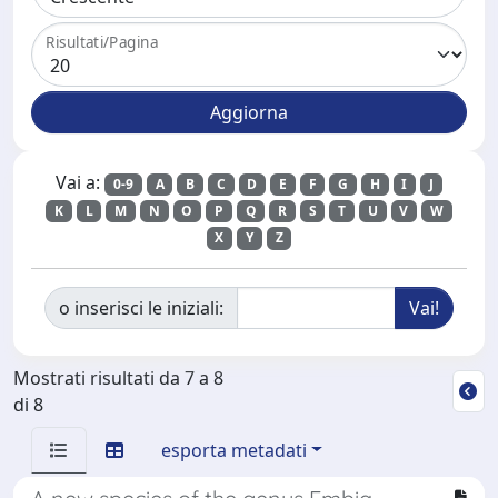
Risultati/Pagina
Vai a:
0-9
A
B
C
D
E
F
G
H
I
J
K
L
M
N
O
P
Q
R
S
T
U
V
W
X
Y
Z
o inserisci le iniziali:
Mostrati risultati da 7 a 8
di 8
esporta metadati