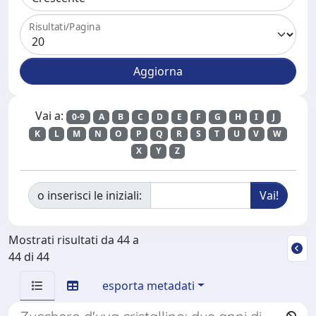
Risultati/Pagina
Vai a:
0-9
A
B
C
D
E
F
G
H
I
J
K
L
M
N
O
P
Q
R
S
T
U
V
W
X
Y
Z
o inserisci le iniziali:
Mostrati risultati da 44 a
44 di 44
esporta metadati