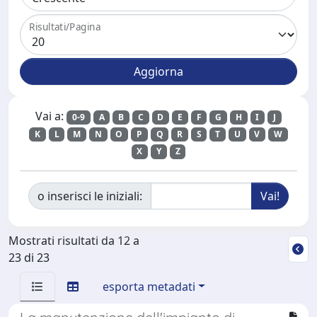
Risultati/Pagina
Vai a:
0-9
A
B
C
D
E
F
G
H
I
J
K
L
M
N
O
P
Q
R
S
T
U
V
W
X
Y
Z
o inserisci le iniziali:
Mostrati risultati da 12 a
23 di 23
esporta metadati