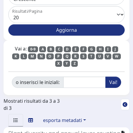
Risultati/Pagina
Vai a:
0-9
A
B
C
D
E
F
G
H
I
J
K
L
M
N
O
P
Q
R
S
T
U
V
W
X
Y
Z
o inserisci le iniziali:
Mostrati risultati da 3 a 3
di 3
esporta metadati