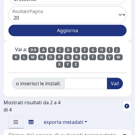
Risultati/Pagina
Vai a:
0-9
A
B
C
D
E
F
G
H
I
J
K
L
M
N
O
P
Q
R
S
T
U
V
W
X
Y
Z
o inserisci le iniziali:
Mostrati risultati da 2 a 4
di 4
esporta metadati