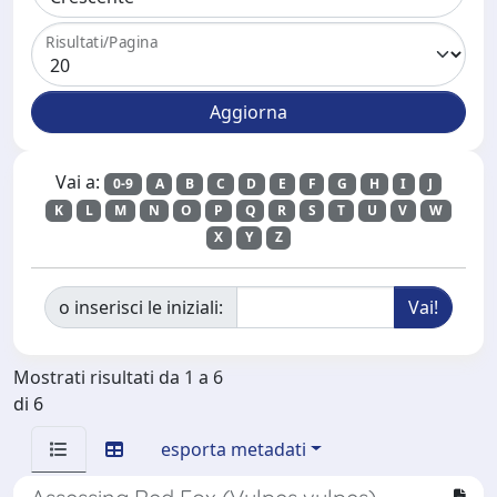
Risultati/Pagina
Vai a:
0-9
A
B
C
D
E
F
G
H
I
J
K
L
M
N
O
P
Q
R
S
T
U
V
W
X
Y
Z
o inserisci le iniziali:
Mostrati risultati da 1 a 6
di 6
esporta metadati