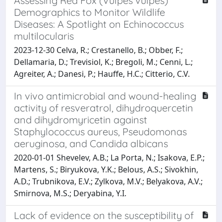
Assessing Red Fox (Vulpes vulpes)
Demographics to Monitor Wildlife
Diseases: A Spotlight on Echinococcus
multilocularis
2023-12-30 Celva, R.; Crestanello, B.; Obber, F.;
Dellamaria, D.; Trevisiol, K.; Bregoli, M.; Cenni, L.;
Agreiter, A.; Danesi, P.; Hauffe, H.C.; Citterio, C.V.
In vivo antimicrobial and wound-healing
activity of resveratrol, dihydroquercetin
and dihydromyricetin against
Staphylococcus aureus, Pseudomonas
aeruginosa, and Candida albicans
2020-01-01 Shevelev, A.B.; La Porta, N.; Isakova, E.P.;
Martens, S.; Biryukova, Y.K.; Belous, A.S.; Sivokhin,
A.D.; Trubnikova, E.V.; Zylkova, M.V.; Belyakova, A.V.;
Smirnova, M.S.; Deryabina, Y.I.
Lack of evidence on the susceptibility of