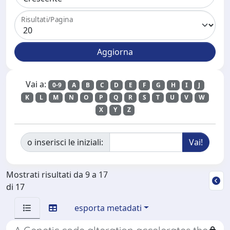
Risultati/Pagina
Vai a:
0-9
A
B
C
D
E
F
G
H
I
J
K
L
M
N
O
P
Q
R
S
T
U
V
W
X
Y
Z
o inserisci le iniziali:
Mostrati risultati da 9 a 17
di 17
esporta metadati