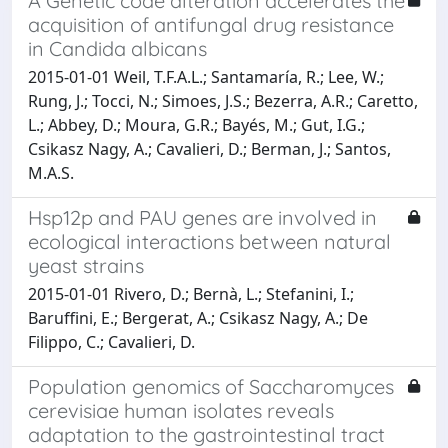
A Genetic code alteration accelerates the
acquisition of antifungal drug resistance
in Candida albicans
2015-01-01 Weil, T.F.A.L.; Santamaría, R.; Lee, W.;
Rung, J.; Tocci, N.; Simoes, J.S.; Bezerra, A.R.; Caretto,
L.; Abbey, D.; Moura, G.R.; Bayés, M.; Gut, I.G.;
Csikasz Nagy, A.; Cavalieri, D.; Berman, J.; Santos,
M.A.S.
Hsp12p and PAU genes are involved in
ecological interactions between natural
yeast strains
2015-01-01 Rivero, D.; Bernà, L.; Stefanini, I.;
Baruffini, E.; Bergerat, A.; Csikasz Nagy, A.; De
Filippo, C.; Cavalieri, D.
Population genomics of Saccharomyces
cerevisiae human isolates reveals
adaptation to the gastrointestinal tract