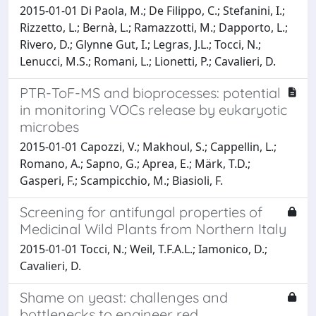
2015-01-01 Di Paola, M.; De Filippo, C.; Stefanini, I.;
Rizzetto, L.; Bernà, L.; Ramazzotti, M.; Dapporto, L.;
Rivero, D.; Glynne Gut, I.; Legras, J.L.; Tocci, N.;
Lenucci, M.S.; Romani, L.; Lionetti, P.; Cavalieri, D.
PTR-ToF-MS and bioprocesses: potential
in monitoring VOCs release by eukaryotic
microbes
2015-01-01 Capozzi, V.; Makhoul, S.; Cappellin, L.;
Romano, A.; Sapno, G.; Aprea, E.; Märk, T.D.;
Gasperi, F.; Scampicchio, M.; Biasioli, F.
Screening for antifungal properties of
Medicinal Wild Plants from Northern Italy
2015-01-01 Tocci, N.; Weil, T.F.A.L.; Iamonico, D.;
Cavalieri, D.
Shame on yeast: challenges and
bottlenecks to engineer red