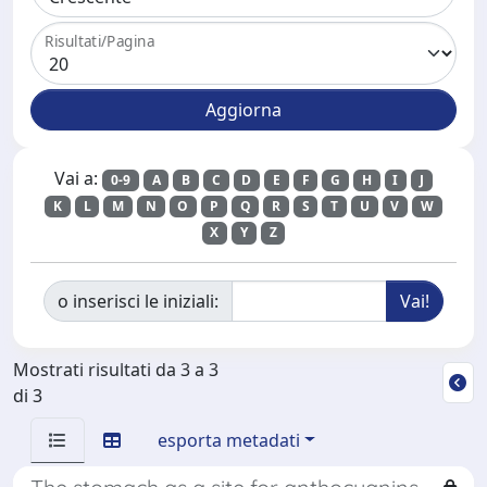
Risultati/Pagina
Vai a:
0-9
A
B
C
D
E
F
G
H
I
J
K
L
M
N
O
P
Q
R
S
T
U
V
W
X
Y
Z
o inserisci le iniziali:
Mostrati risultati da 3 a 3
di 3
esporta metadati