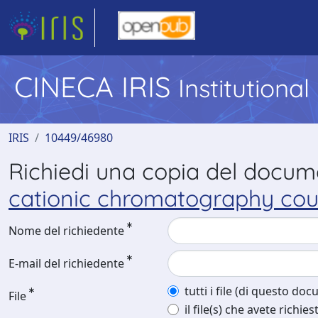
CINECA IRIS
Institutiona
IRIS
10449/46980
Richiedi una copia del docu
cationic chromatography cou
Nome del richiedente
E-mail del richiedente
tutti i file (di questo do
File
il file(s) che avete richies