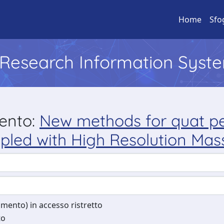
Home
Sfo
l Research Information Syst
mento:
New methods for quat pes
pled with High Resolution Mas
cumento) in accesso ristretto
to