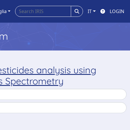
glia
IT
LOGIN
em
ticides analysis using
s Spectrometry