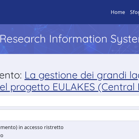
Home
Sfo
l Research Information Syst
mento:
La gestione dei grandi la
 del progetto EULAKES (Central
cumento) in accesso ristretto
to