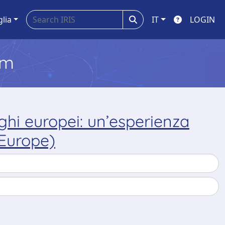
glia
IT
LOGIN
em
ghi europei: un’esperienza
 Europe)