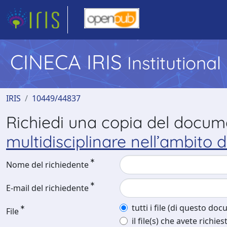
CINECA IRIS
Institutiona
IRIS
10449/44837
Richiedi una copia del docu
multidisciplinare nell’ambito
Nome del richiedente
E-mail del richiedente
tutti i file (di questo do
File
il file(s) che avete richies