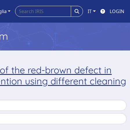
glia
IT
LOGIN
em
 of the red-brown defect in
tion using different cleaning