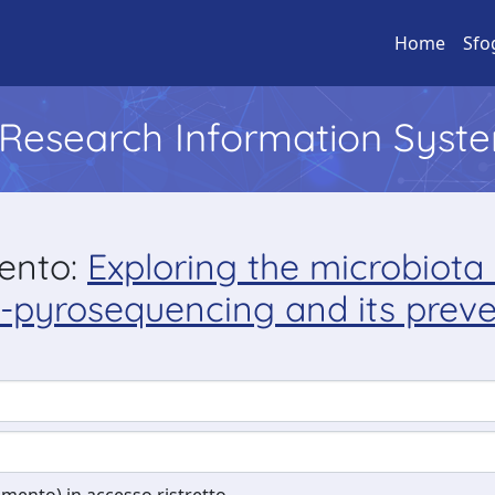
Home
Sfo
l Research Information Syst
mento:
Exploring the microbiota
pyrosequencing and its preven