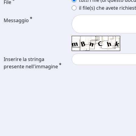
tutti i file (di questo do
File
il file(s) che avete richies
Messaggio
Inserire la stringa
presente nell'immagine