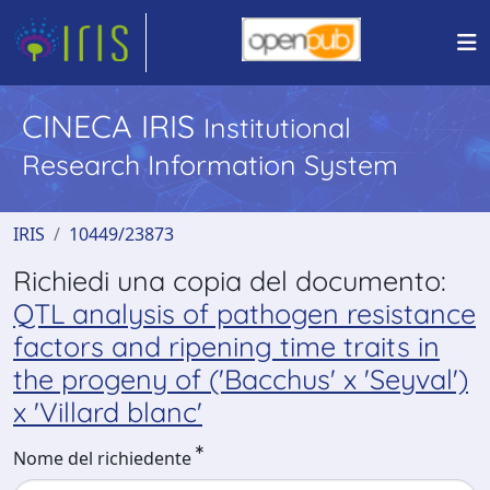
CINECA IRIS
Institutional
Research Information System
IRIS
10449/23873
Richiedi una copia del documento:
QTL analysis of pathogen resistance
factors and ripening time traits in
the progeny of ('Bacchus' x 'Seyval')
x 'Villard blanc'
Nome del richiedente