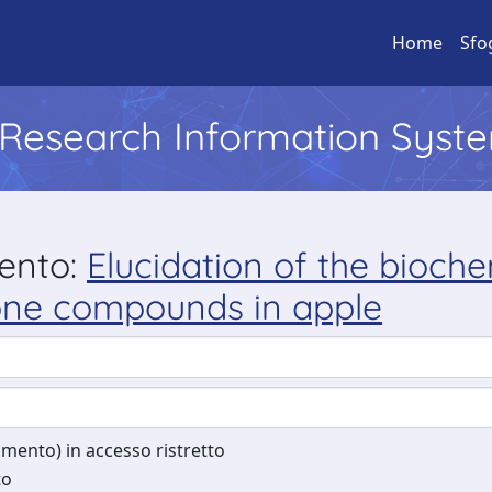
Home
Sfo
l Research Information Syst
mento:
Elucidation of the bioch
cone compounds in apple
cumento) in accesso ristretto
to