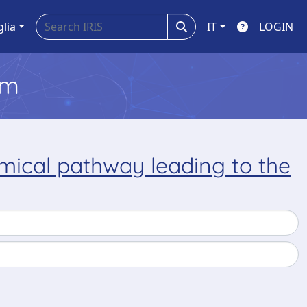
glia
IT
LOGIN
em
emical pathway leading to the