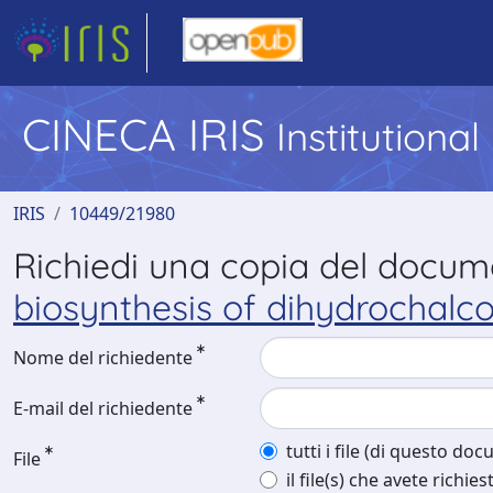
CINECA IRIS
Institutiona
IRIS
10449/21980
Richiedi una copia del docu
biosynthesis of dihydrochal
Nome del richiedente
E-mail del richiedente
tutti i file (di questo do
File
il file(s) che avete richies