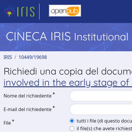
CINECA IRIS
Institutiona
IRIS
10449/19698
Richiedi una copia del docu
involved in the early stage 
Nome del richiedente
E-mail del richiedente
tutti i file (di questo do
File
il file(s) che avete richies