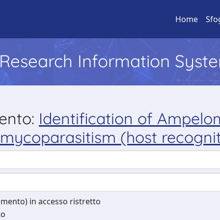
Home
Sfo
l Research Information Syst
mento:
Identification of Ampelo
of mycoparasitism (host recogn
cumento) in accesso ristretto
to