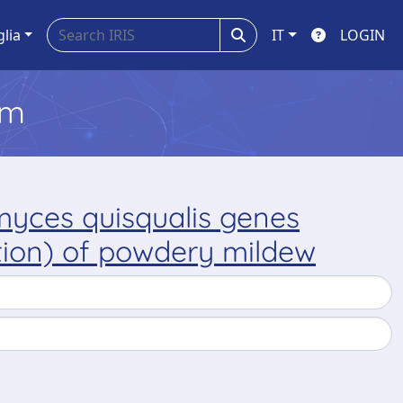
glia
IT
LOGIN
em
myces quisqualis genes
ition) of powdery mildew