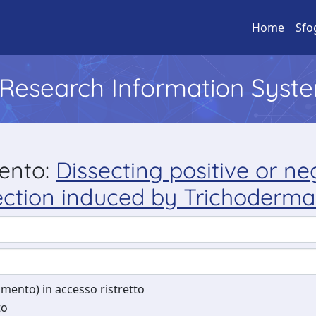
Home
Sfo
l Research Information Syst
mento:
Dissecting positive or ne
tection induced by Trichoderm
cumento) in accesso ristretto
to