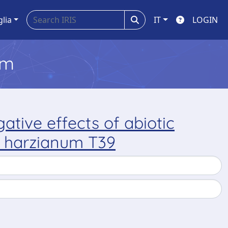
glia
IT
LOGIN
em
gative effects of abiotic
a harzianum T39