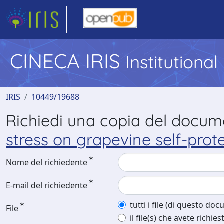
CINECA IRIS
Institutiona
IRIS
10449/19688
Richiedi una copia del docu
stress on grapevine self-pro
Nome del richiedente
E-mail del richiedente
tutti i file (di questo do
File
il file(s) che avete richies