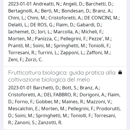
2023-01-01 Andreatti, N.; Angeli, D.; Barchetti, D.;
Bertagnolli, A.; Berti, M.; Bondesan, D.; Branz, A.;
Chini, L.; Chini, M.; Cristoforetti, A.; DE CONCINI, M.;
Delaiti, L.; DE ROS, G.; Flaim, D.; Gabardi, D.;
Iachemet, D.; Iori, L.; Marcolla, A.; Micheli, F.;
Morten, M.; Panizza, C.; Pellegrini, F.; Pezze', M.;
Prantil, M.; Soini, M.; Springhetti, M.; Toniolli, F.;
Torresani, R.; Turrini, L.; Zapponi, L.; Zaffoni, M.;
Zeni, F.; Zorzi, C.
Frutticoltura biologica: guida pratica alla
coltivazione biologica del melo
2023-01-01 Barchetti, D.; Bott, S.; Branz, A.;
Cristoforetti, A.; DEL FABBRO, R.; Dorigoni, A.; Flaim,
D.; Forno, F.; Gobber, M.; Maines, R.; Mazzoni, V.;
Mescalchin, E.; Morten, M.; Pellegrini, F.; Prodorutti,
D.; Soini, M.; Springhetti, M.; Toniolli, F.; Torresani,
R.; Zanoni, S.; Zanzotti, R.