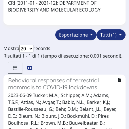
CRI [2011-01 - 2021-12]: DEPARTMENT OF
BIODIVERSITY AND MOLECULAR ECOLOGY
Esportazione
Tutti (1)
Mostra
records
Risultati 1 - 1 di 1 (tempo di esecuzione: 0.001 secondi).
Behavioral responses of terrestrial
mammals to COVID-19 lockdowns
2023-06-09 Tucker, M.A.; Schipper, A.M.; Adams,
T.S.F.; Attias, N.; Avgar, T.; Babic, N.L.; Barker, K.J.;
Bastille-Rousseau, G.; Behr, D.M.; Belant, J.L.; Beyer,
D.E.; Blaum, N.; Blount, J.D.; Bockmühl, D.; Pires
Boulhosa, R.L.; Brown, M.B.; Buuveibaatar, B.;