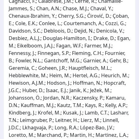
Cagnacci, F.; Calabrese, J.M.; Černe, R.; Chamaillé-
Jammes, S.; Chan, A.N.; Chase, M.J.; Chaval, Y.;
Chenaux-Ibrahim, Y.; Cherry, S.G.; Ćirović, D.; Çoban,
E.; Cole, E.K.; Conlee, L.; Courtemanch, A.; Cozzi, G.;
Davidson, S.C.; Debloois, D.; Dejid, N.; Denicola, V.;
Desbiez, A.L.J.; Douglas-Hamilton, I.; Drake, D.; Egan,
M.; Eikelboom, J.A.J.; Fagan, W.F.; Farmer, M.J.;
Fennessy, J.; Finnegan, S.P.; Fleming, C.H.; Fournier,
B.; Fowler, N.L.; Gantchoff, M.G.; Garnier, A.; Gehr, B.;
Geremia, C.; Goheen, J.R.; Hauptfleisch, M.L.;
Hebblewhite, M.; Heim, M.; Hertel, A.G.; Heurich, M.;
Hewison, A.J.M.; Hodson, J.; Hoffman, N.; Hopcraft,
J.G.C.; Huber, D.; Isaac, E.J.; Janik, K.; Ježek, M.;
Johansson, Ö.; Jordan, N.R.; Kaczensky, P.; Kamaru,
D.N.; Kauffman, M.J.; Kautz, T.M.; Kays, R.; Kelly, A.P.;
Kindberg, J.; Krofel, M.; Kusak, J.; Lamb, C.T.; Lasharr,
T.N.; Leimgruber, P.; Leitner, H.; Lierz, M.; Linnell,
J.D.C.; Lkhagvaja, P.; Long, R.A.; López-Bao, J.V.;
Loretto, M.; Marchand, P.; Martin, H.; Martinez, L.A.;