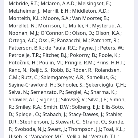
Mcbride, R.T.; Mclaren, A.A.D.; Meisingset, E.;
Melzheimer, J.; Merrill, E.H.; Middleton, A.D.;
Monteith, K.L.; Moore, S.A.; Van Moorter, B.;
Morellet, N.; Morrison, T.; Müller, R.; Mysterud, A.;
Noonan, M.J.; O'Connor, D.; Olson, D.; Olson, K.A.;
Ortega, A.C.; Ossi, F.; Panzacchi, M.; Patchett, R.;
Patterson, B.R.; de Paula, R.C.; Payne, J.; Peters, W.;
Petroelje, T.R.; Pitcher, B.J.; Pokorny, B.; Poole, K.;
Potočnik, H.; Poulin, M.; Pringle, R.M.; Prins, H.H.T.;
Ranc, N.; Reljić, S.; Robb, B.; Röder, R.; Rolandsen,
C.M.; Rutz, C.; Salemgareyev, A.R.; Samelius, G.;
Sayine-Crawford, H.; Schooler, S.; Şekercioğlu, Ç.H.;
Selva, N.; Semenzato, P.; Sergiel, A.; Sharma, K.;
Shawler, A.L.; Signer, J.; Silovský, V.; Silva, J.P.; Simon,
R.; Smiley, R.A.; Smith, D.W.; Solberg, E.J.; Ellis-Soto,
D.; Spiegel, O.; Stabach, J.; Stacy-Dawes, J.; Stahler,
D.R.; Stephenson, J.; Stewart, C.; Strand, O.; Sunde,
P.; Svoboda, N.J.; Swart, J.; Thompson, J.J.; Toal, K.L.;
Uiseb, K.; Vanacker, M.C.; Velilla, M.; Verzuh, T.L.;