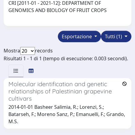
CRI [2011-01 - 2021-12]: DEPARTMENT OF
GENOMICS AND BIOLOGY OF FRUIT CROPS
Esportazione
Tutti (1)
Mostra
records
Risultati 1 - 1 di 1 (tempo di esecuzione: 0.003 secondi).
Molecular identification and genetic
relationships of Palestinian grapevine
cultivars
2014-01-01 Basheer Salimia, R.; Lorenzi, S.;
Batarseh, F.; Moreno Sanz, P.; Emanuelli, F.; Grando,
M.S.