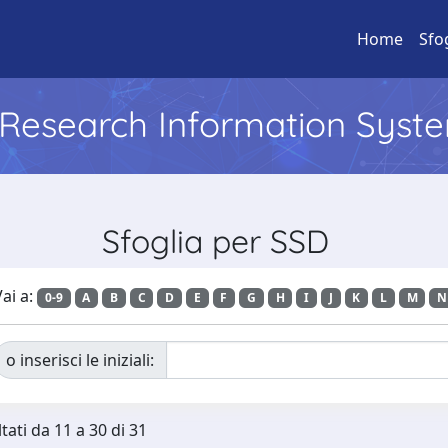
Home
Sfo
l Research Information Syst
Sfoglia per SSD
ai a:
0-9
A
B
C
D
E
F
G
H
I
J
K
L
M
N
o inserisci le iniziali:
tati da 11 a 30 di 31