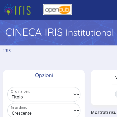
CINECA IRIS
Institutiona
IRIS
Opzioni
V
Ordina per:
In ordine:
Mostrati risul