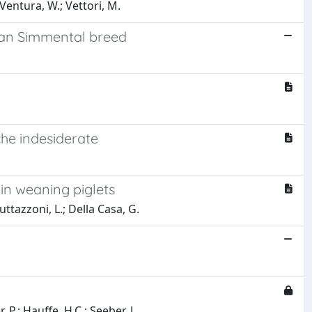
; Ventura, W.; Vettori, M.
alian Simmental breed
che indesiderate
 in weaning piglets
uttazzoni, L.; Della Casa, G.
, P.; Hauffe, H.C.; Seeber, J.