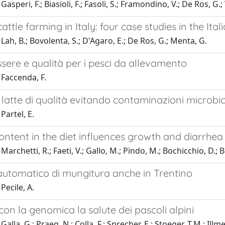
asperi, F.; Biasioli, F.; Fasoli, S.; Framondino, V.; De Ros, G.
attle farming in Italy: four case studies in the It
Lah, B.; Bovolenta, S.; D'Agaro, E.; De Ros, G.; Menta, G.
sere e qualità per i pesci da allevamento
 Faccenda, F.
latte di qualità evitando contaminazioni microbi
Partel, E.
ontent in the diet influences growth and diarrhea
archetti, R.; Faeti, V.; Gallo, M.; Pindo, M.; Bochicchio, D.; B
automatico di mungitura anche in Trentino
Pecile, A.
con la genomica la salute dei pascoli alpini
alla, G.; Praeg, N.; Colla, F.; Sprecher, E.; Stoeger, T.M.; Illmer