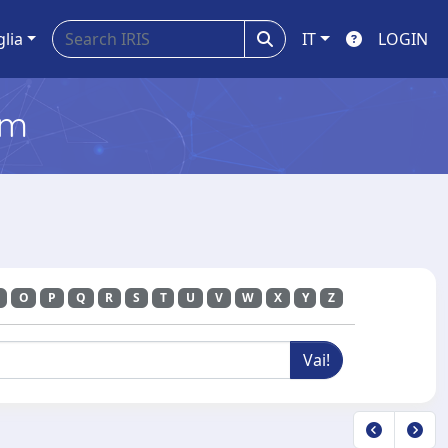
glia
IT
LOGIN
em
O
P
Q
R
S
T
U
V
W
X
Y
Z