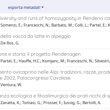
esporta metadati
diversity and runs of homozygosity in Rendena ca
Somenzi, E.; Franceschi, N.; Barbato, M.; Colli, L.; Partel, E.;
della vacca da latte in alpeggio
 De Ros, G.
one e storia: il progetto Rendenagen
artel, E.; Hauffe, H.C.; Komjanc, M.; Franceschi, N.; Silvestri, 
ento ovicaprino nelle Alpi: tradizioni, razze, prodo
e 2002, Palacongressi Cavalese
 Ventura, W.
nza ecologica e fitoalimurgica dei prati ricchi di 
anatta, K.; Tomasi, G.; Prosser, F.; Iussig, G.; Bertolli, A.