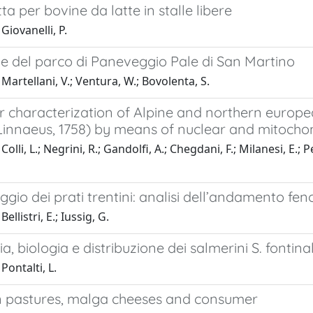
ta per bovine da latte in stalle libere
Giovanelli, P.
e del parco di Paneveggio Pale di San Martino
Martellani, V.; Ventura, W.; Bovolenta, S.
 characterization of Alpine and northern europea
(Linnaeus, 1758) by means of nuclear and mitocho
Colli, L.; Negrini, R.; Gandolfi, A.; Chegdani, F.; Milanesi, E
gio dei prati trentini: analisi dell’andamento fen
ellistri, E.; Iussig, G.
a, biologia e distribuzione dei salmerini S. fontina
Pontalti, L.
 pastures, malga cheeses and consumer