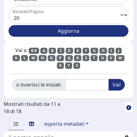
Risultati/Pagina
Vai a:
0-9
A
B
C
D
E
F
G
H
I
J
K
L
M
N
O
P
Q
R
S
T
U
V
W
X
Y
Z
o inserisci le iniziali:
Mostrati risultati da 11 a
18 di 18
esporta metadati