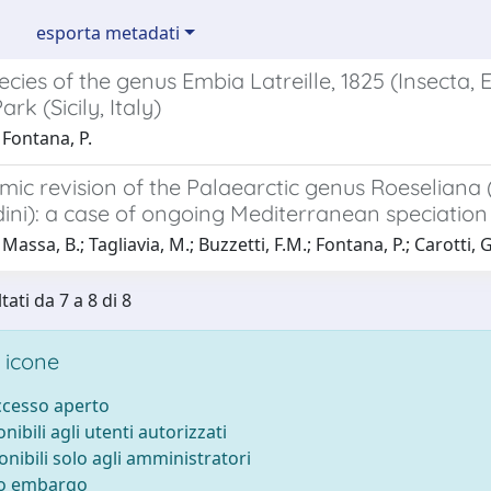
esporta metadati
cies of the genus Embia Latreille, 1825 (Insecta
rk (Sicily, Italy)
Fontana, P.
ic revision of the Palaearctic genus Roeseliana (
dini): a case of ongoing Mediterranean speciation
assa, B.; Tagliavia, M.; Buzzetti, F.M.; Fontana, P.; Carotti, G.
tati da 7 a 8 di 8
 icone
accesso aperto
onibili agli utenti autorizzati
onibili solo agli amministratori
to embargo