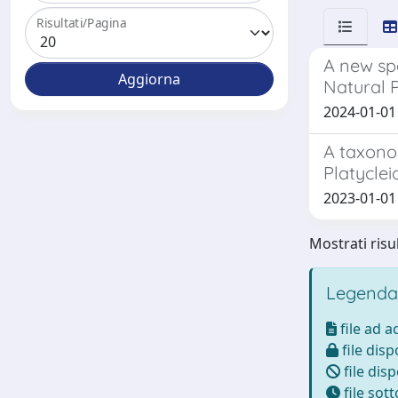
Risultati/Pagina
A new spe
Natural Pa
2024-01-01 
A taxonom
Platyclei
2023-01-01 M
Mostrati risul
Legenda
file ad 
file disp
file disp
file sot