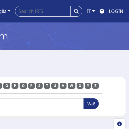
glia
IT
LOGIN
em
O
P
Q
R
S
T
U
V
W
X
Y
Z