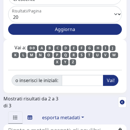
Risultati/Pagina
Vai a:
0-9
A
B
C
D
E
F
G
H
I
J
K
L
M
N
O
P
Q
R
S
T
U
V
W
X
Y
Z
o inserisci le iniziali:
Mostrati risultati da 2 a 3
di 3
esporta metadati