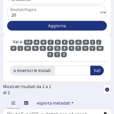
Risultati/Pagina
Vai a:
0-9
A
B
C
D
E
F
G
H
I
J
K
L
M
N
O
P
Q
R
S
T
U
V
W
X
Y
Z
o inserisci le iniziali:
Mostrati risultati da 2 a 2
di 2
esporta metadati