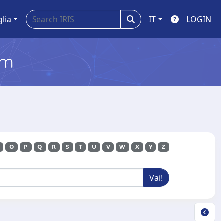
glia
IT
LOGIN
em
O
P
Q
R
S
T
U
V
W
X
Y
Z