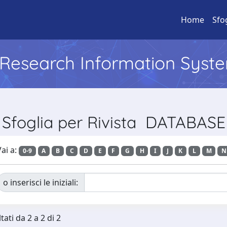
Home
Sfo
l Research Information Syst
Sfoglia per Rivista DATABASE
ai a:
0-9
A
B
C
D
E
F
G
H
I
J
K
L
M
N
o inserisci le iniziali:
tati da 2 a 2 di 2