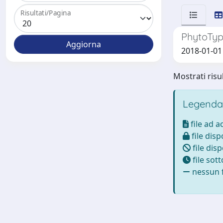
Risultati/Pagina
PhytoType
2018-01-01 N
Mostrati risul
Legenda
file ad 
file disp
file disp
file sot
nessun f