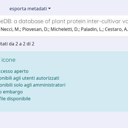
esporta metadati
DB: a database of plant protein inter-cultivar va
ecci, M.; Piovesan, D.; Micheletti, D.; Paladin, L.; Cestaro, A.
tati da 2 a 2 di 2
 icone
accesso aperto
onibili agli utenti autorizzati
onibili solo agli amministratori
to embargo
ile disponibile