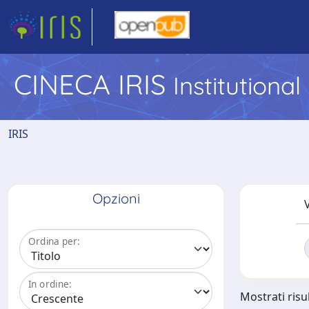
CINECA IRIS
Institutiona
IRIS
Opzioni
V
Ordina per:
In ordine:
Mostrati risul