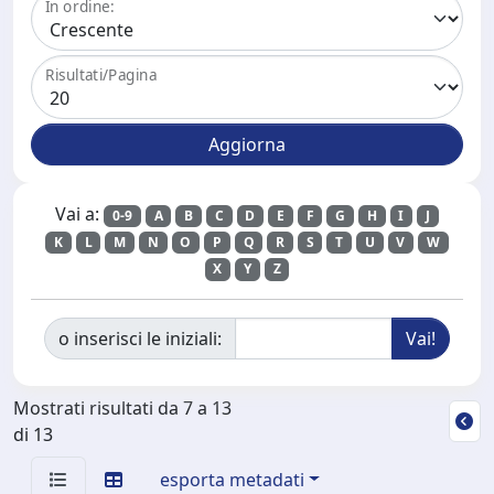
In ordine:
Risultati/Pagina
Vai a:
0-9
A
B
C
D
E
F
G
H
I
J
K
L
M
N
O
P
Q
R
S
T
U
V
W
X
Y
Z
o inserisci le iniziali:
Mostrati risultati da 7 a 13
di 13
esporta metadati