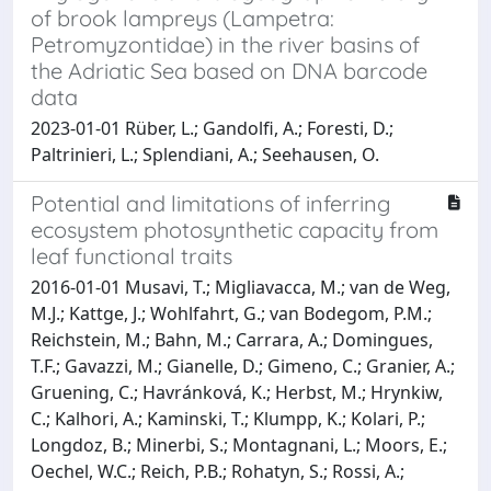
of brook lampreys (Lampetra:
Petromyzontidae) in the river basins of
the Adriatic Sea based on DNA barcode
data
2023-01-01 Rüber, L.; Gandolfi, A.; Foresti, D.;
Paltrinieri, L.; Splendiani, A.; Seehausen, O.
Potential and limitations of inferring
ecosystem photosynthetic capacity from
leaf functional traits
2016-01-01 Musavi, T.; Migliavacca, M.; van de Weg,
M.J.; Kattge, J.; Wohlfahrt, G.; van Bodegom, P.M.;
Reichstein, M.; Bahn, M.; Carrara, A.; Domingues,
T.F.; Gavazzi, M.; Gianelle, D.; Gimeno, C.; Granier, A.;
Gruening, C.; Havránková, K.; Herbst, M.; Hrynkiw,
C.; Kalhori, A.; Kaminski, T.; Klumpp, K.; Kolari, P.;
Longdoz, B.; Minerbi, S.; Montagnani, L.; Moors, E.;
Oechel, W.C.; Reich, P.B.; Rohatyn, S.; Rossi, A.;