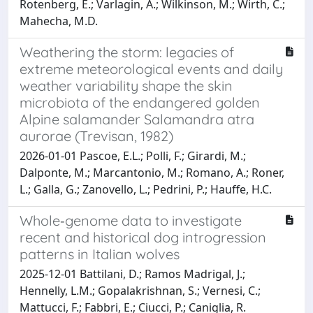
Rotenberg, E.; Varlagin, A.; Wilkinson, M.; Wirth, C.;
Mahecha, M.D.
Weathering the storm: legacies of
extreme meteorological events and daily
weather variability shape the skin
microbiota of the endangered golden
Alpine salamander Salamandra atra
aurorae (Trevisan, 1982)
2026-01-01 Pascoe, E.L.; Polli, F.; Girardi, M.;
Dalponte, M.; Marcantonio, M.; Romano, A.; Roner,
L.; Galla, G.; Zanovello, L.; Pedrini, P.; Hauffe, H.C.
Whole‐genome data to investigate
recent and historical dog introgression
patterns in Italian wolves
2025-12-01 Battilani, D.; Ramos Madrigal, J.;
Hennelly, L.M.; Gopalakrishnan, S.; Vernesi, C.;
Mattucci, F.; Fabbri, E.; Ciucci, P.; Caniglia, R.