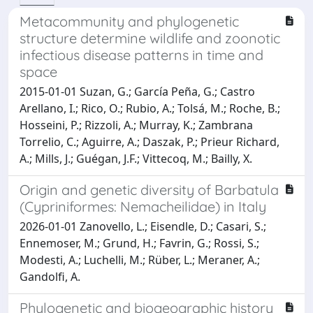
Metacommunity and phylogenetic
structure determine wildlife and zoonotic
infectious disease patterns in time and
space
2015-01-01 Suzan, G.; García Peña, G.; Castro
Arellano, I.; Rico, O.; Rubio, A.; Tolsá, M.; Roche, B.;
Hosseini, P.; Rizzoli, A.; Murray, K.; Zambrana
Torrelio, C.; Aguirre, A.; Daszak, P.; Prieur Richard,
A.; Mills, J.; Guégan, J.F.; Vittecoq, M.; Bailly, X.
Origin and genetic diversity of Barbatula
(Cypriniformes: Nemacheilidae) in Italy
2026-01-01 Zanovello, L.; Eisendle, D.; Casari, S.;
Ennemoser, M.; Grund, H.; Favrin, G.; Rossi, S.;
Modesti, A.; Luchelli, M.; Rüber, L.; Meraner, A.;
Gandolfi, A.
Phylogenetic and biogeographic history