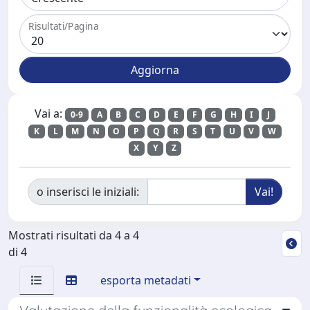
Risultati/Pagina
Vai a:
0-9
A
B
C
D
E
F
G
H
I
J
K
L
M
N
O
P
Q
R
S
T
U
V
W
X
Y
Z
o inserisci le iniziali:
Mostrati risultati da 4 a 4
di 4
esporta metadati