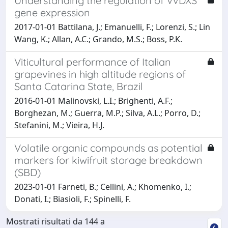
Understanding the regulation of VvDXS
gene expression
2017-01-01 Battilana, J.; Emanuelli, F.; Lorenzi, S.; Lin
Wang, K.; Allan, A.C.; Grando, M.S.; Boss, P.K.
Viticultural performance of Italian
grapevines in high altitude regions of
Santa Catarina State, Brazil
2016-01-01 Malinovski, L.I.; Brighenti, A.F.;
Borghezan, M.; Guerra, M.P.; Silva, A.L.; Porro, D.;
Stefanini, M.; Vieira, H.J.
Volatile organic compounds as potential
markers for kiwifruit storage breakdown
(SBD)
2023-01-01 Farneti, B.; Cellini, A.; Khomenko, I.;
Donati, I.; Biasioli, F.; Spinelli, F.
Mostrati risultati da 144 a