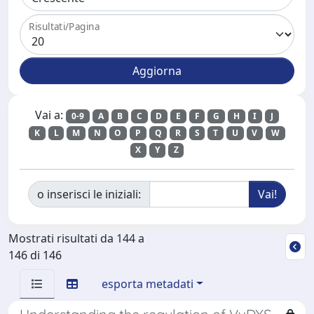
Risultati/Pagina
Vai a:
0-9
A
B
C
D
E
F
G
H
I
J
K
L
M
N
O
P
Q
R
S
T
U
V
W
X
Y
Z
o inserisci le iniziali:
Mostrati risultati da 144 a
146 di 146
esporta metadati