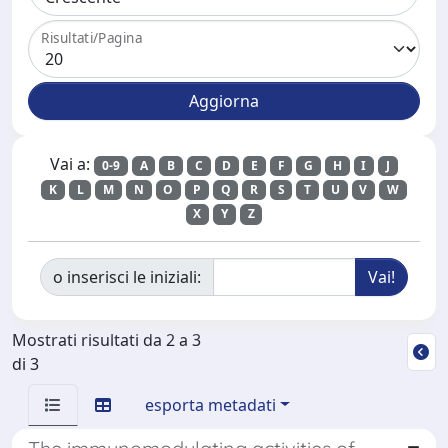
Risultati/Pagina
Vai a:
0-9
A
B
C
D
E
F
G
H
I
J
K
L
M
N
O
P
Q
R
S
T
U
V
W
X
Y
Z
o inserisci le iniziali:
Mostrati risultati da 2 a 3
di 3
esporta metadati