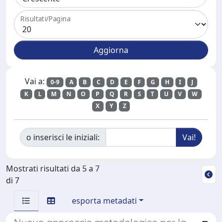
Risultati/Pagina
Vai a:
0-9
A
B
C
D
E
F
G
H
I
J
K
L
M
N
O
P
Q
R
S
T
U
V
W
X
Y
Z
o inserisci le iniziali:
Mostrati risultati da 5 a 7
di 7
esporta metadati