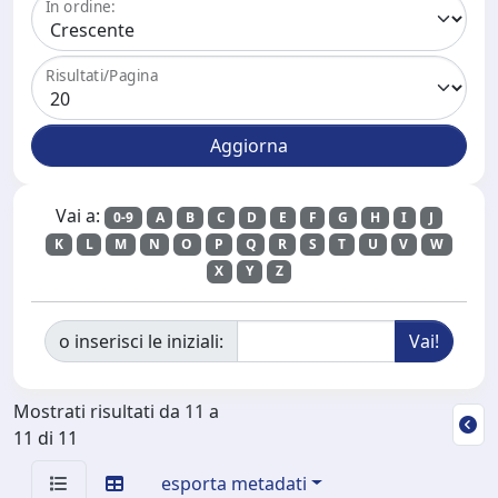
In ordine:
Risultati/Pagina
Vai a:
0-9
A
B
C
D
E
F
G
H
I
J
K
L
M
N
O
P
Q
R
S
T
U
V
W
X
Y
Z
o inserisci le iniziali:
Mostrati risultati da 11 a
11 di 11
esporta metadati