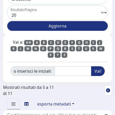
Risultati/Pagina
Vai a:
0-9
A
B
C
D
E
F
G
H
I
J
K
L
M
N
O
P
Q
R
S
T
U
V
W
X
Y
Z
o inserisci le iniziali:
Mostrati risultati da 5 a 11
di 11
esporta metadati