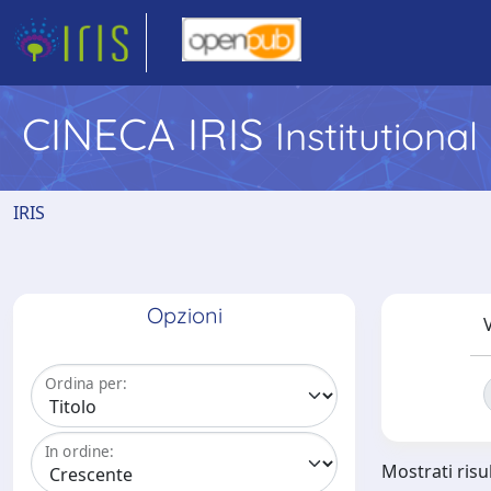
CINECA IRIS
Institutiona
IRIS
Opzioni
V
Ordina per:
In ordine:
Mostrati risul