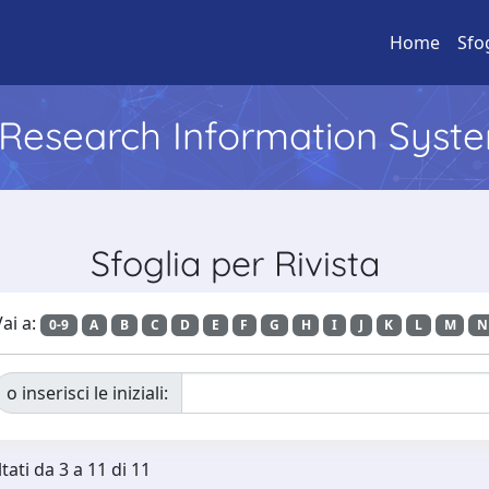
Home
Sfo
l Research Information Syst
Sfoglia per Rivista
ai a:
0-9
A
B
C
D
E
F
G
H
I
J
K
L
M
N
o inserisci le iniziali:
tati da 3 a 11 di 11