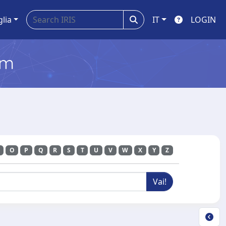
glia
IT
LOGIN
em
O
P
Q
R
S
T
U
V
W
X
Y
Z