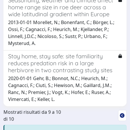
Seasonality; weather and climate affect
home range size in roe deer across a
wide latitudinal gradient within Europe
2013-01-01 Morellet, N.; Bonenfant, C.; Börger, L.;
Ossi, F.; Cagnacci, F.; Heurich, M.; Kjellander, P.;
Linnell, J.D.C.; Nicoloso, S.; Sustr, P.; Urbano, F.;
Mysterud, A.
Stay home, stay safe: site familiarity
reduces predation risk in a large
herbivore in two contrasting study sites
2020-01-01 Gehr, B.; Bonnot, N.C.; Heurich, M.;
Cagnacci, F.; Ciuti, S.; Hewison, M.; Gaillard, J.M.;
Ranc, N.; Premier, J.; Vogt, K.; Hofer, E.; Ruser, A.;
Vimercati, E.; Keller, L.
Mostrati risultati da 9 a 10
di 10