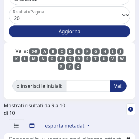
Risultati/Pagina
Vai a:
0-9
A
B
C
D
E
F
G
H
I
J
K
L
M
N
O
P
Q
R
S
T
U
V
W
X
Y
Z
o inserisci le iniziali:
Mostrati risultati da 9 a 10
di 10
esporta metadati