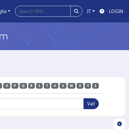
glia
IT
LOGIN
em
O
P
Q
R
S
T
U
V
W
X
Y
Z