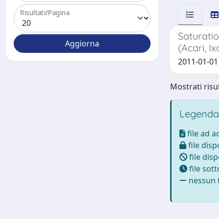
Risultati/Pagina
Saturatio
(Acari, Ix
2011-01-01 T
Mostrati risul
Legenda
file ad 
file disp
file disp
file sot
nessun f