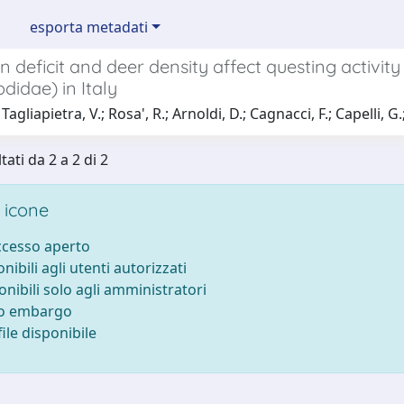
esporta metadati
n deficit and deer density affect questing activit
odidae) in Italy
agliapietra, V.; Rosa', R.; Arnoldi, D.; Cagnacci, F.; Capelli, G.;
tati da 2 a 2 di 2
 icone
accesso aperto
onibili agli utenti autorizzati
onibili solo agli amministratori
to embargo
ile disponibile