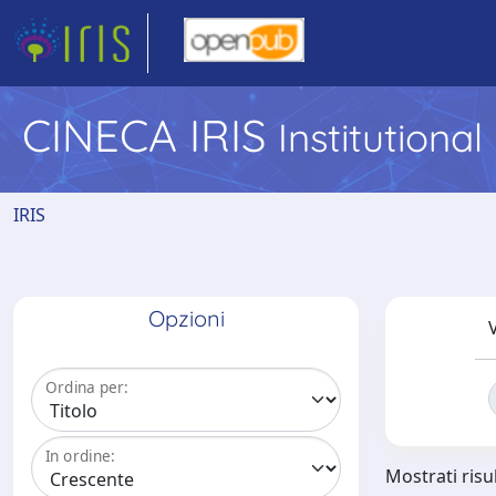
CINECA IRIS
Institutiona
IRIS
Opzioni
V
Ordina per:
In ordine:
Mostrati risul