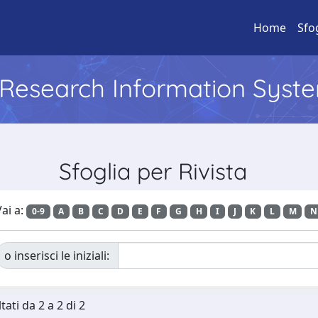
Home
Sfo
l Research Information Syst
Sfoglia per Rivista
ai a:
0-9
A
B
C
D
E
F
G
H
I
J
K
L
M
N
o inserisci le iniziali:
tati da 2 a 2 di 2