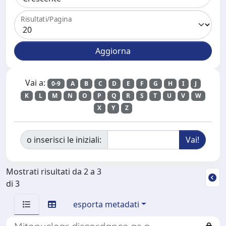
Risultati/Pagina
Vai a:
0-9
A
B
C
D
E
F
G
H
I
J
K
L
M
N
O
P
Q
R
S
T
U
V
W
X
Y
Z
o inserisci le iniziali:
Mostrati risultati da 2 a 3
di 3
esporta metadati