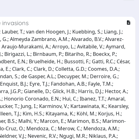
e invasions
auber, T.; van den Hoogen, J.; Kuebbing, S.; Liang, J.;
ti, G.; Almeyda Zambrano, A.M.; Alvarado, B.V.; Alvarez-
; Araujo-Murakami, A.; Arroyo, L.; Avitabile, V.; Aymard,
J.; Birigazzi, L.; Birnbaum, P.; Bitariho, R.; Boeckx, P.;
bent, E.N.; Bruelheide, H.; Bussotti, F.; Gatti, R.C.; César,
, E.; Clark, C.; Clark, D.; Colletta, G.D.; Coomes, D.A.;
ndan, S.; de Gasper, A.L.; Decuyper, M.; Derroire, G.;
nquist, B.J.; Eyre, T.J.; Fandohan, A.B.; Fayle, T.M.;
a, J.G.P.; Gianelle, D.; Glick, H.B.; Harris, D.J.; Hector, A.;
A.; Honorio Coronado, E.N.; Hui, C.; Ibanez, T.T.; Amaral,
Jucker, T.; Jung, I.; Karminov, V.; Kartawinata, K.; Kearsley,
leen, T.J.; Kim, H.S.; Kitayama, K.; Köhl, M.; Korjus, H.;
tner, B.S.; Malhi, Y.; Marcon, E.; Marimon, B.S.; Marimon-
Melo-Cruz, O.; Mendoza, C.; Merow, C.; Mendoza, A.M.;
dner, V.J.; Nevenic, R.V.; Ngugi, M.R.; Niklaus, P.A.;