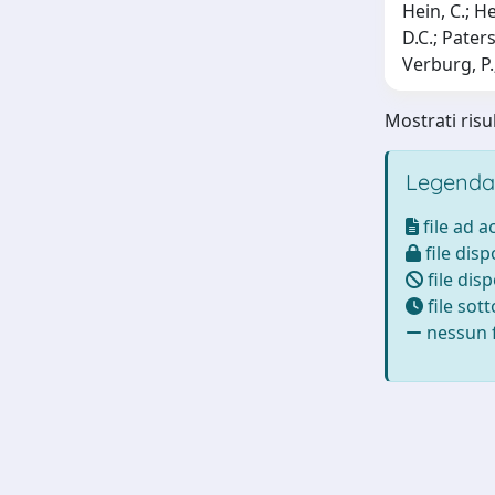
Hein, C.; He
D.C.; Pater
Verburg, P.
Mostrati risul
Legenda
file ad 
file disp
file disp
file sot
nessun f