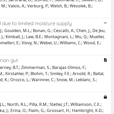
.; Valois, A.; Verburg, P.; Welsh, B.; Wesolek, B.;
 due to limited moisture supply
J.; Goulden, M.L.; Bonan, G.; Cescatti, A.; Chen, J.; De Jeu,
J.; Kimball, J.; Law, B.E.; Montagnani, L.; Mu, Q.; Mueller,
elleri, E.; Viovy, N.; Weber, U.; Williams, C.; Wood, E.;
uman gut
ierney, B.T.; Zimmerman, S.; Barajas-Olmos, F.;
Kirstahler, P.; Blohm, T.; Smiley, F.E.; Arnold, R.; Ballal,
rd, K.; Orozco, L.; Warinner, C.; Snow, M.; Leblanc, S.;
.; North, R.L.; Pilla, R.M.; Stetler, J.T.; Williamson, C.E.;
a, J.; Erina, O.; Flaim, G.; Grossart, H.; Hambright, K.D.;