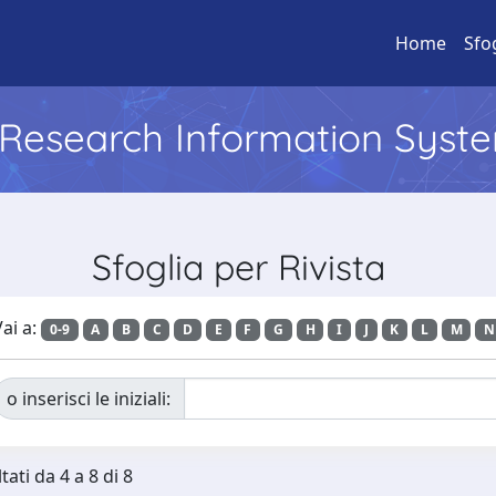
Home
Sfo
l Research Information Syst
Sfoglia per Rivista
ai a:
0-9
A
B
C
D
E
F
G
H
I
J
K
L
M
N
o inserisci le iniziali:
tati da 4 a 8 di 8