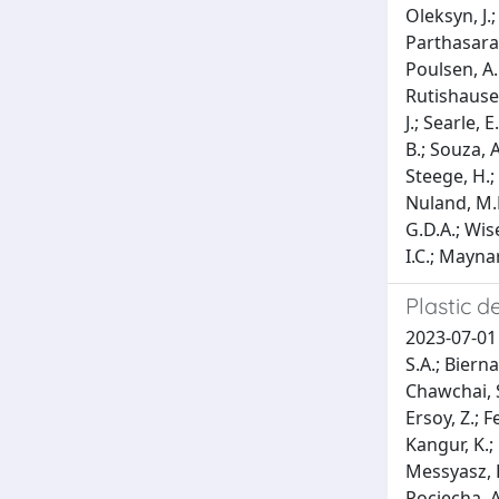
Oleksyn, J.;
Parthasarath
Poulsen, A.
Rutishauser
J.; Searle, E
B.; Souza, 
Steege, H.; 
Nuland, M.E
G.D.A.; Wise
I.C.; Mayna
Plastic d
2023-07-01 
S.A.; Bierna
Chawchai, S.
Ersoy, Z.; F
Kangur, K.; 
Messyasz, B
Pociecha, A