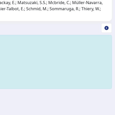
B.; Mackay, E.; Matsuzaki, S.S.; Mcbride, C.; Müller-Navarra,
lnier-Talbot, E.; Schmid, M.; Sommaruga, R.; Thiery, W.;