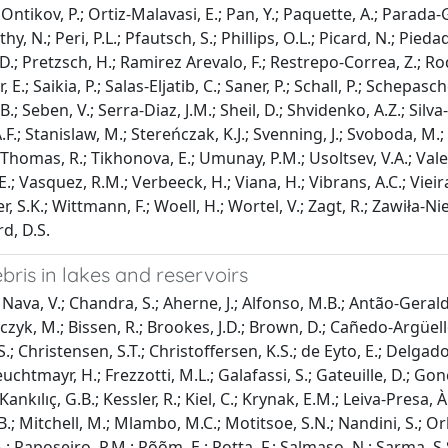
 Ontikov, P.; Ortiz-Malavasi, E.; Pan, Y.; Paquette, A.; Parada-
y, N.; Peri, P.L.; Pfautsch, S.; Phillips, O.L.; Picard, N.; Piedade
D.; Pretzsch, H.; Ramirez Arevalo, F.; Restrepo-Correa, Z.; Ro
, E.; Saikia, P.; Salas-Eljatib, C.; Saner, P.; Schall, P.; Sche
.B.; Seben, V.; Serra-Diaz, J.M.; Sheil, D.; Shvidenko, A.Z.; Silva-Es
A.F.; Stanislaw, M.; Stereńczak, K.J.; Svenning, J.; Svoboda, M
Thomas, R.; Tikhonova, E.; Umunay, P.M.; Usoltsev, V.A.; Valenci
.; Vasquez, R.M.; Verbeeck, H.; Viana, H.; Vibrans, A.C.; Vieir
r, S.K.; Wittmann, F.; Woell, H.; Wortel, V.; Zagt, R.; Zawiła-Ni
rd, D.S.
ebris in lakes and reservoirs
Nava, V.; Chandra, S.; Aherne, J.; Alfonso, M.B.; Antão-Geralde
czyk, M.; Bissen, R.; Brookes, J.D.; Brown, D.; Cañedo-Argüelles,
; Christensen, S.T.; Christoffersen, K.S.; de Eyto, E.; Delgado, 
euchtmayr, H.; Frezzotti, M.L.; Galafassi, S.; Gateuille, D.; Gon
Kankılıç, G.B.; Kessler, R.; Kiel, C.; Krynak, E.M.; Leiva-Presa, 
.; Mitchell, M.; Mlambo, M.C.; Motitsoe, S.N.; Nandini, S.; Or
.; Raposeiro, P.M.; Rõõm, E.; Rotta, F.; Salmaso, N.; Sarma, S.S