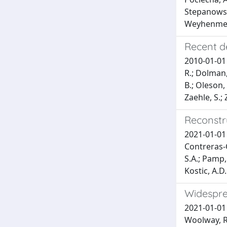
Stepanowska
Weyhenmeyer
Recent de
2010-01-01 J
R.; Dolman, 
B.; Oleson, 
Zaehle, S.;
Reconstr
2021-01-01 
Contreras-Cu
S.A.; Pamp, 
Kostic, A.D.
Widespre
2021-01-01 J
Woolway, R.I