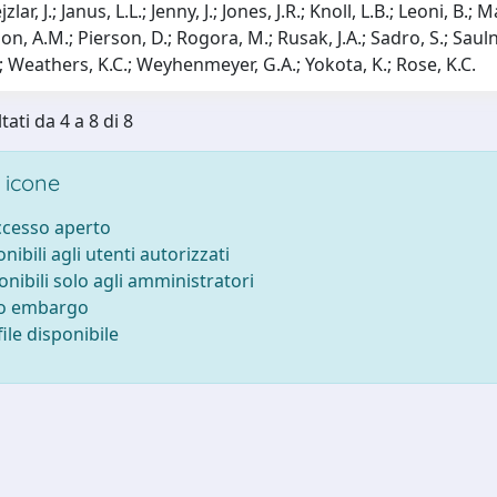
jzlar, J.; Janus, L.L.; Jenny, J.; Jones, J.R.; Knoll, L.B.; Leoni, 
son, A.M.; Pierson, D.; Rogora, M.; Rusak, J.A.; Sadro, S.; Sau
; Weathers, K.C.; Weyhenmeyer, G.A.; Yokota, K.; Rose, K.C.
tati da 4 a 8 di 8
 icone
accesso aperto
onibili agli utenti autorizzati
onibili solo agli amministratori
to embargo
ile disponibile