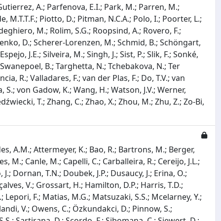
Gutierrez, A.; Parfenova, E.I.; Park, M.; Parren, M.;
, M.T.T.F.; Piotto, D.; Pitman, N.C.A.; Polo, I.; Poorter, L.;
deghiero, M.; Rolim, S.G.; Roopsind, A.; Rovero, F.;
paschenko, D.; Scherer-Lorenzen, M.; Schmid, B.; Schöngart,
pejo, J.E.; Silveira, M.; Singh, J.; Sist, P.; Slik, F.; Sonké,
.; Swanepoel, B.; Targhetta, N.; Tchebakova, N.; Ter
a, R.; Valladares, F.; van der Plas, F.; Do, T.V.; van
a, S.; von Gadow, K.; Wang, H.; Watson, J.V.; Werner,
edźwiecki, T.; Zhang, C.; Zhao, X.; Zhou, M.; Zhu, Z.; Zo-Bi,
s, A.M.; Attermeyer, K.; Bao, R.; Bartrons, M.; Berger,
 M.; Canle, M.; Capelli, C.; Carballeira, R.; Cereijo, J.L.;
J.; Dornan, T.N.; Doubek, J.P.; Dusaucy, J.; Erina, O.;
çalves, V.; Grossart, H.; Hamilton, D.P.; Harris, T.D.;
À.; Lepori, F.; Matias, M.G.; Matsuzaki, S.S.; Mcelarney, Y.;
landi, V.; Owens, C.; Özkundakci, D.; Pinnow, S.;
.S.; Sartirana, D.; Scordo, F.; Sibomana, C.; Siewert, D.;