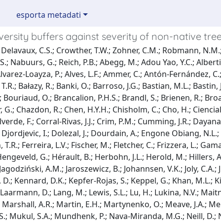
esporta metadati
versity buffers against severity of non-native tre
Delavaux, C.S.; Crowther, T.W.; Zohner, C.M.; Robmann, N.M.; L
S.; Nabuurs, G.; Reich, P.B.; Abegg, M.; Adou Yao, Y.C.; Alber
 Alvarez-Loayza, P.; Alves, L.F.; Ammer, C.; Antón-Fernández, C.
 T.R.; Bałazy, R.; Banki, O.; Barroso, J.G.; Bastian, M.L.; Bastin, 
 Bouriaud, O.; Brancalion, P.H.S.; Brandl, S.; Brienen, R.; Broad
r, G.; Chazdon, R.; Chen, H.Y.H.; Chisholm, C.; Cho, H.; Cienciala
verde, F.; Corral-Rivas, J.J.; Crim, P.M.; Cumming, J.R.; Dayana
 Djordjevic, I.; Dolezal, J.; Dourdain, A.; Engone Obiang, N.L.; E
T.R.; Ferreira, L.V.; Fischer, M.; Fletcher, C.; Frizzera, L.; Gamarr
engeveld, G.; Hérault, B.; Herbohn, J.L.; Herold, M.; Hillers, 
; Jagodziński, A.M.; Jaroszewicz, B.; Johannsen, V.K.; Joly, C.A.; 
 D.; Kennard, D.K.; Kepfer-Rojas, S.; Keppel, G.; Khan, M.L.; Kil
; Laarmann, D.; Lang, M.; Lewis, S.L.; Lu, H.; Lukina, N.V.; Mai
.; Marshall, A.R.; Martin, E.H.; Martynenko, O.; Meave, J.A.; 
.; Mukul, S.A.; Mundhenk, P.; Nava-Miranda, M.G.; Neill, D.; Nel