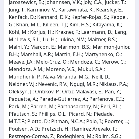
Jaroszewicz, B.; Johannsen, V.K.; Joly, C.A.; Jucker, T.;
Jung, I.; Karminov, V.; Kartawinata, K.; Kearsley, E.;
Kenfack, D.; Kennard, D.K.; Kepfer-Rojas, S.; Keppel,
G.; Khan, M.L.; Killeen, T.J.; Kim, H.S.; Kitayama, K.;
Köhl, M.; Korjus, H.; Kraxner, F.; Laarmann, D.; Lang,
M.; Lewis, S.L.; Lu, H.; Lukina, N.V.; Maitner, B.S.;
Malhi, Y.; Marcon, E.; Marimon, B.S.; Marimon-Junior,
B.H.; Marshall, A.R.; Martin, E.H.; Martynenko, O.;
Meave, J.A.; Melo-Cruz, O.; Mendoza, C.; Merow, C.;
Mendoza, A.M.; Moreno, V.S.; Mukul, S.A.;
Mundhenk, P.; Nava-Miranda, M.G.; Neill, D.;
Neldner, V.J.; Nevenic, R.V.; Ngugi, M.R.; Niklaus, P.A.;
Oleksyn, J.; Ontikov, P.; Ortiz-Malavasi, E.; Pan, Y.;
Paquette, A.; Parada-Gutierrez, A.; Parfenova, E.I.;
Park, M.; Parren, M.; Parthasarathy, N.; Peri, P.L.;
Pfautsch, S.; Phillips, O.L.; Picard, N.; Piedade,
M.T.T.F.; Piotto, D.; Pitman, N.C.A.; Polo, I.; Poorter, L.;
Poulsen, A.D.; Pretzsch, H.; Ramirez Arevalo, F.;
Restrepo-Correa, Z.; Rodeghiero, M.; Rolim, S.G.;