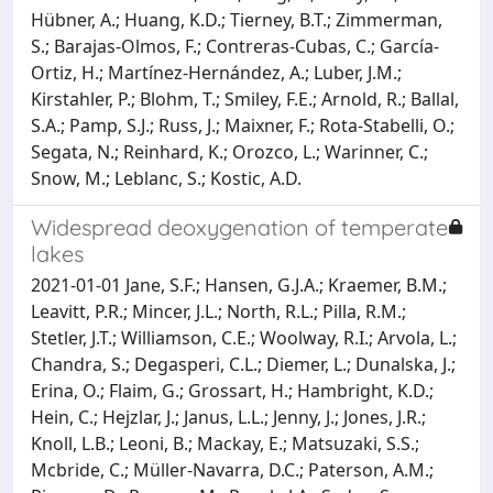
Hübner, A.; Huang, K.D.; Tierney, B.T.; Zimmerman,
S.; Barajas-Olmos, F.; Contreras-Cubas, C.; García-
Ortiz, H.; Martínez-Hernández, A.; Luber, J.M.;
Kirstahler, P.; Blohm, T.; Smiley, F.E.; Arnold, R.; Ballal,
S.A.; Pamp, S.J.; Russ, J.; Maixner, F.; Rota-Stabelli, O.;
Segata, N.; Reinhard, K.; Orozco, L.; Warinner, C.;
Snow, M.; Leblanc, S.; Kostic, A.D.
Widespread deoxygenation of temperate
lakes
2021-01-01 Jane, S.F.; Hansen, G.J.A.; Kraemer, B.M.;
Leavitt, P.R.; Mincer, J.L.; North, R.L.; Pilla, R.M.;
Stetler, J.T.; Williamson, C.E.; Woolway, R.I.; Arvola, L.;
Chandra, S.; Degasperi, C.L.; Diemer, L.; Dunalska, J.;
Erina, O.; Flaim, G.; Grossart, H.; Hambright, K.D.;
Hein, C.; Hejzlar, J.; Janus, L.L.; Jenny, J.; Jones, J.R.;
Knoll, L.B.; Leoni, B.; Mackay, E.; Matsuzaki, S.S.;
Mcbride, C.; Müller-Navarra, D.C.; Paterson, A.M.;