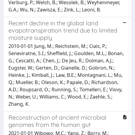
Verburg, P.; Welsh, B.; Wesolek, B.; Weyhenmeyer,
G.A.; Wu, N.; Zawisza, E.; Zink, L.; Leoni, B.
Recent decline in the global land
evapotranspiration trend due to limited
moisture supply
2010-01-01 Jung, M.; Reichstein, M.; Ciais, P.;
Seneviratne, S.I.; Sheffield, J.; Goulden, M.L.; Bonan,
G.; Cescatti, A.; Chen, J.; De Jeu, R.; Dolman, A.J.;
Eugster, W.; Gerten, D.; Gianelle, D.; Gobron, N.;
Heinke, J.; Kimball, J.; Law, B.E.; Montagnani, L.; Mu,
Q.; Mueller, B.; Oleson, K.; Papale, D.; Richardson,
A.D.; Roupsard, O.; Running, S.; Tomelleri, E.; Viovy,
N.; Weber, U.; Williams, C.; Wood, E.; Zaehle, S.;
Zhang, K.
Reconstruction of ancient microbial
genomes from the human gut
2021-01-01 Wibowo, M.C.; Yang, Z.; Borry, M.;