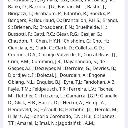
Banki, O.; Barroso, J.G.; Bastian, M.L.; Bastin, J.;
Birigazzi, L.; Birnbaum, P.; Bitariho, R.; Boeckx, P.;
Bongers, F.; Bouriaud, O.; Brancalion, P.H.S.; Brandl,
S.; Brienen, R.; Broadbent, E.N.; Bruelheide, H.;
Bussotti, F.; Gatti, R.C.; César, R.G.; Cesljar, G.;
Chazdon, R.; Chen, H.Y.H.; Chisholm, C.; Cho, H.;
Cienciala, E.; Clark, C.; Clark, D.; Colletta, G.D.;
Coomes, D.A.; Cornejo Valverde, F.; Corral-Rivas, J.J.;
Crim, P.M.; Cumming, J.R.; Dayanandan, S.; de
Gasper, A.L.; Decuyper, M.; Derroire, G.; Devries, B.;
Djordjevic, I.; Dolezal, J.; Dourdain, A.; Engone
Obiang, N.L.; Enquist, B.J.; Eyre, T.J.; Fandohan, A.B.;
Fayle, T.M.; Feldpausch, T.R.; Ferreira, L.V.; Fischer,
M.; Fletcher, C.; Frizzera, L.; Gamarra, J.G.P.; Gianelle,
D.; Glick, H.B.; Harris, D.J.; Hector, A.; Hemp, A.;
Hengeveld, G.; Hérault, B.; Herbohn, J.L.; Herold, M.;
Hillers, A.; Honorio Coronado, E.N.; Hui, C.; Ibanez,
T.T.; Amaral, I.; Imai, N.; Jagodziński, A.M.;