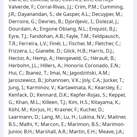
Valverde, F.; Corral-Rivas, J.J.; Crim, P.M.; Cumming,
J.R.; Dayanandan, S.; de Gasper, A.L.; Decuyper, M.;
Derroire, G.; Devries, B.; Djordjevic, I.; Dolezal, J.;
Dourdain, A.; Engone Obiang, N.L.; Enquist, B.J.;
Eyre, T.J.; Fandohan, A.B.; Fayle, T.M.; Feldpausch,
T.R.; Ferreira, L.V.; Finér, L.; Fischer, M.; Fletcher, C.;
Frizzera, L.; Gianelle, D.; Glick, H.B.; Harris, D.J.;
Hector, A.; Hemp, A.; Hengeveld, G.; Hérault, B.;
Herbohn, J.L.; Hillers, A.; Honorio Coronado, E.N.;
Hui, C.; Ibanez, T.; Imai, N.; Jagodziński, A.M.;
Jaroszewicz, B.; Johannsen, V.K.; Joly, C.A.; Jucker, T.;
Jung, I.; Karminov, V.; Kartawinata, K.; Kearsley, E.;
Kenfack, D.; Kennard, D.K.; Kepfer-Rojas, S.; Keppel,
G.; Khan, M.L.; Killeen, T.J.; Kim, H.S.; Kitayama, K.;
Köhl, M.; Korjus, H.; Kraxner, F.; Kucher, D.;
Laarmann, D.; Lang, M.; Lu, H.; Lukina, N.V.; Maitner,
B.S.; Malhi, Y.; Marcon, E.; Marimon, B.S.; Marimon-
Junior, B.H.; Marshall, A.R.; Martin, E.H.; Meave, J.A.;