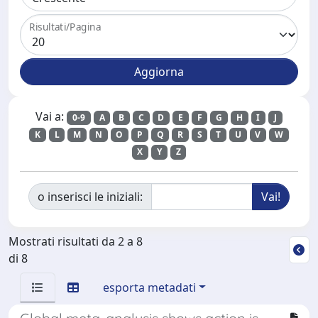
Risultati/Pagina
Vai a:
0-9
A
B
C
D
E
F
G
H
I
J
K
L
M
N
O
P
Q
R
S
T
U
V
W
X
Y
Z
o inserisci le iniziali:
Mostrati risultati da 2 a 8
di 8
esporta metadati