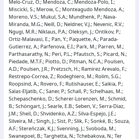
Melo-Cruz, O.; Mendoza, C.; Mendoza-Polo, I.;
Miscicki, S.; Merow, C.; Monteagudo Mendoza, A.;
Moreno, V.S.; Mukul, S.A.; Mundhenk, P.; Nava-
Miranda, M.G.; Neill, D.; Neldner, V.J.; Nevenic, R.V.;
Ngugi, M.R.; Niklaus, P.A.; Oleksyn, J.; Ontikov, P.;
Ortiz-Malavasi, E.; Pan, Y.; Paquette, A.; Parada-
Gutierrez, A.; Parfenova, E.I.; Park, M.; Parren, M.;
Parthasarathy, N.; Peri, P.L.; Pfautsch, S.; Picard, N.;
Piedade, M.T.F.; Piotto, D.; Pitman, N.C.A.; Poulsen,
A.D.; Poulsen, J.R.; Pretzsch, H.; Ramirez Arevalo, F.;
Restrepo-Correa, Z.; Rodeghiero, M.; Rolim, S.G.;
Roopsind, A.; Rovero, F.; Rutishauser, E.; Saikia, P.;
Salas-Eljatib, C.; Saner, P.; Schall, P.; Schelhaas, M.;
Schepaschenko, D.; Scherer-Lorenzen, M.; Schmid,
B.; Schöngart, J.; Searle, E.B.; Seben, V.; Serra-Diaz,
J.M.; Sheil, D.; Shvidenko, A.Z.; Silva-Espejo, J.E.;
Silveira, M.; Singh, J.; Sist, P.; Slik, F.; Sonké, B.; Souza,
A.F.; Stereńczak, K.J.; Svenning, J.; Svoboda, M.;
Swanepoel, B.; Targhetta, N.; Tchebakova, N.; Ter