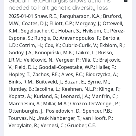
Global meta-analysis shows action is
needed to halt genetic diversity loss
2025-01-01 Shaw, R.E.; Farquharson, K.A.; Bruford,
M.W.; Coates, D.J.; Elliott, C.P.; Mergeay, J.; Ottewell,
K.M.; Segelbacher, G.; Hoban, S.; Hvilsom, C.; Pérez-
Espona, S.; Ruņģis, D.; Aravanopoulos, F.; Bertola,
L.D.; Cotrim, H.; Cox, K.; Cubric-Curik, V.; Ekblom, R.;
Godoy, J.A.; Konopiński, M.K.; Laikre, L.; Russo,
I.R.M.; Veličković, N.; Vergeer, P.; Vilà, C.; Brajkovic,
V.; Field, D.L.; Goodall-Copestake, W.P.; Hailer, F.;
Hopley, T.; Zachos, F.E.; Alves, P.C.; Biedrzycka, A.;
Binks, R.M.; Buiteveld, J.; Buzan, E.; Byrne, M.;
Huntley, B.; Iacolina, L.; Keehnen, N.L.P.; Klinga, P.;
Kopatz, A.; Kurland, S.; Leonard, J.A.; Manfrin, C.;
Marchesini, A.; Millar, M.A.; Orozco-terWengel, P.;
Ottenburghs, J.; Posledovich, D.; Spencer, P.B.;
Tourvas, N.; Unuk Nahberger, T.; van Hooft, P.;
Verbylaite, R.; Vernesi, C.; Grueber, C.E.