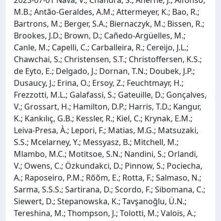
M.B.; Antão-Geraldes, A.M.; Attermeyer, K.; Bao, R.;
Bartrons, M.; Berger, S.A.; Biernaczyk, M.; Bissen, R.;
Brookes, J.D.; Brown, D.; Cañedo-Argüelles, M.;
Canle, M.; Capelli, C.; Carballeira, R.; Cereijo, J.L.;
Chawchai, S.; Christensen, S.T.; Christoffersen, K.S.;
de Eyto, E.; Delgado, J.; Dornan, T.N.; Doubek, J.P.;
Dusaucy, J.; Erina, O.; Ersoy, Z.; Feuchtmayr, H.;
Frezzotti, M.L.; Galafassi, S.; Gateuille, D.; Gonçalves,
V.; Grossart, H.; Hamilton, D.P.; Harris, T.D.; Kangur,
K.; Kankılıç, G.B.; Kessler, R.; Kiel, C.; Krynak, E.M.;
Leiva-Presa, À.; Lepori, F.; Matias, M.G.; Matsuzaki,
S.S.; Mcelarney, Y.; Messyasz, B.; Mitchell, M.;
Mlambo, M.C.; Motitsoe, S.N.; Nandini, S.; Orlandi,
V.; Owens, C.; Özkundakci, D.; Pinnow, S.; Pociecha,
A.; Raposeiro, P.M.; Rõõm, E.; Rotta, F.; Salmaso, N.;
Sarma, S.S.S.; Sartirana, D.; Scordo, F.; Sibomana, C.;
Siewert, D.; Stepanowska, K.; Tavşanoğlu, Ü.N.;
Tereshina, M.; Thompson, J.; Tolotti, M.; Valois, A.;