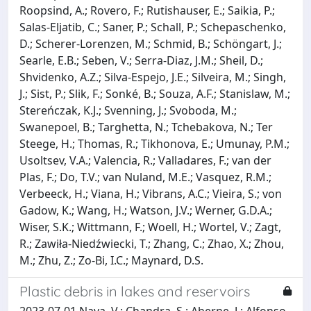
Roopsind, A.; Rovero, F.; Rutishauser, E.; Saikia, P.;
Salas-Eljatib, C.; Saner, P.; Schall, P.; Schepaschenko,
D.; Scherer-Lorenzen, M.; Schmid, B.; Schöngart, J.;
Searle, E.B.; Seben, V.; Serra-Diaz, J.M.; Sheil, D.;
Shvidenko, A.Z.; Silva-Espejo, J.E.; Silveira, M.; Singh,
J.; Sist, P.; Slik, F.; Sonké, B.; Souza, A.F.; Stanislaw, M.;
Stereńczak, K.J.; Svenning, J.; Svoboda, M.;
Swanepoel, B.; Targhetta, N.; Tchebakova, N.; Ter
Steege, H.; Thomas, R.; Tikhonova, E.; Umunay, P.M.;
Usoltsev, V.A.; Valencia, R.; Valladares, F.; van der
Plas, F.; Do, T.V.; van Nuland, M.E.; Vasquez, R.M.;
Verbeeck, H.; Viana, H.; Vibrans, A.C.; Vieira, S.; von
Gadow, K.; Wang, H.; Watson, J.V.; Werner, G.D.A.;
Wiser, S.K.; Wittmann, F.; Woell, H.; Wortel, V.; Zagt,
R.; Zawiła-Niedźwiecki, T.; Zhang, C.; Zhao, X.; Zhou,
M.; Zhu, Z.; Zo-Bi, I.C.; Maynard, D.S.
Plastic debris in lakes and reservoirs
2023-07-01 Nava, V.; Chandra, S.; Aherne, J.; Alfonso,