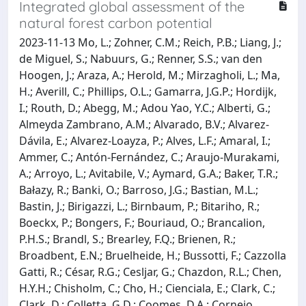
Integrated global assessment of the
natural forest carbon potential
2023-11-13 Mo, L.; Zohner, C.M.; Reich, P.B.; Liang, J.;
de Miguel, S.; Nabuurs, G.; Renner, S.S.; van den
Hoogen, J.; Araza, A.; Herold, M.; Mirzagholi, L.; Ma,
H.; Averill, C.; Phillips, O.L.; Gamarra, J.G.P.; Hordijk,
I.; Routh, D.; Abegg, M.; Adou Yao, Y.C.; Alberti, G.;
Almeyda Zambrano, A.M.; Alvarado, B.V.; Alvarez-
Dávila, E.; Alvarez-Loayza, P.; Alves, L.F.; Amaral, I.;
Ammer, C.; Antón-Fernández, C.; Araujo-Murakami,
A.; Arroyo, L.; Avitabile, V.; Aymard, G.A.; Baker, T.R.;
Bałazy, R.; Banki, O.; Barroso, J.G.; Bastian, M.L.;
Bastin, J.; Birigazzi, L.; Birnbaum, P.; Bitariho, R.;
Boeckx, P.; Bongers, F.; Bouriaud, O.; Brancalion,
P.H.S.; Brandl, S.; Brearley, F.Q.; Brienen, R.;
Broadbent, E.N.; Bruelheide, H.; Bussotti, F.; Cazzolla
Gatti, R.; César, R.G.; Cesljar, G.; Chazdon, R.L.; Chen,
H.Y.H.; Chisholm, C.; Cho, H.; Cienciala, E.; Clark, C.;
Clark, D.; Colletta, G.D.; Coomes, D.A.; Cornejo