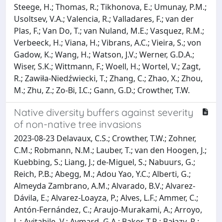
Steege, H.; Thomas, R.; Tikhonova, E.; Umunay, P.M.;
Usoltsev, V.A.; Valencia, R.; Valladares, F.; van der
Plas, F.; Van Do, T.; van Nuland, M.E.; Vasquez, R.M.;
Verbeeck, H.; Viana, H.; Vibrans, A.C.; Vieira, S.; von
Gadow, K.; Wang, H.; Watson, J.V.; Werner, G.D.A.;
Wiser, S.K.; Wittmann, F.; Woell, H.; Wortel, V.; Zagt,
R.; Zawiła-Niedźwiecki, T.; Zhang, C.; Zhao, X.; Zhou,
M.; Zhu, Z.; Zo-Bi, I.C.; Gann, G.D.; Crowther, T.W.
Native diversity buffers against severity
of non-native tree invasions
2023-08-23 Delavaux, C.S.; Crowther, T.W.; Zohner,
C.M.; Robmann, N.M.; Lauber, T.; van den Hoogen, J.;
Kuebbing, S.; Liang, J.; de-Miguel, S.; Nabuurs, G.;
Reich, P.B.; Abegg, M.; Adou Yao, Y.C.; Alberti, G.;
Almeyda Zambrano, A.M.; Alvarado, B.V.; Alvarez-
Dávila, E.; Alvarez-Loayza, P.; Alves, L.F.; Ammer, C.;
Antón-Fernández, C.; Araujo-Murakami, A.; Arroyo,
L.; Avitabile, V.; Aymard, G.A.; Baker, T.R.; Bałazy, R.;