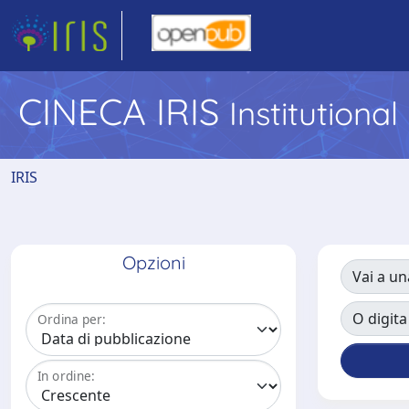
CINECA IRIS
Institutiona
IRIS
Opzioni
Vai a un
O digita
Ordina per:
In ordine: