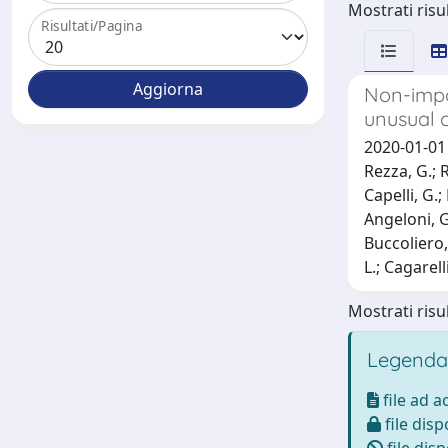
Mostrati risul
Risultati/Pagina
Non-impor
unusual c
2020-01-01 
Rezza, G.; R
Capelli, G.;
Angeloni, G
Buccoliero, 
L.; Cagarell
Mostrati risul
Legenda
file ad 
file disp