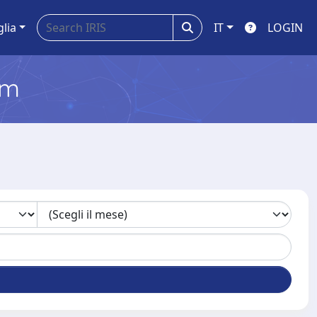
glia
IT
LOGIN
em