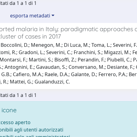
tati da 1 a 1 di 1
esporta metadati
ted malaria in Italy: paradigmatic approaches an
luster of cases in 2017
Boccolini, D.; Menegon, M.; Di Luca, M.; Toma, L.; Severini, F.;
omi, R.; Gradoni, L.; Severini, C.; Franchini, S.; Migazzi, M.; Ferr
 Montarsi, F.; Martini, S.; Bisoffi, Z.; Perandin, F.; Piubelli, C.; 
.; Antognini, E.; Gavaudan, S.; Conversano, M.; Desiante, F.; Ci
G.B.; Cafiero, M.A.; Raele, D.A.; Galante, D.; Ferrero, P.A.; Be
i, R.; Mattei, G.; Gualanduzzi, C.
tati da 1 a 1 di 1
 icone
accesso aperto
onibili agli utenti autorizzati