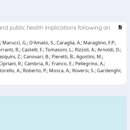
d public health implications following an
 Marucci, G.; D'Amato, S.; Caraglia, A.; Maraglino, F.P.;
anti, R.; Castelli, F.; Tomasoni, L.; Rizzoli, A.; Arnoldi, D.;
Pasquini, Z.; Canovari, B.; Pieretti, B.; Agostini, M.;
priani, R.; Cambria, R.; Franco, E.; Pellegrino, A.;
rtorello, A.; Roberto, P.; Mosca, A.; Roversi, S.; Gardenghi,